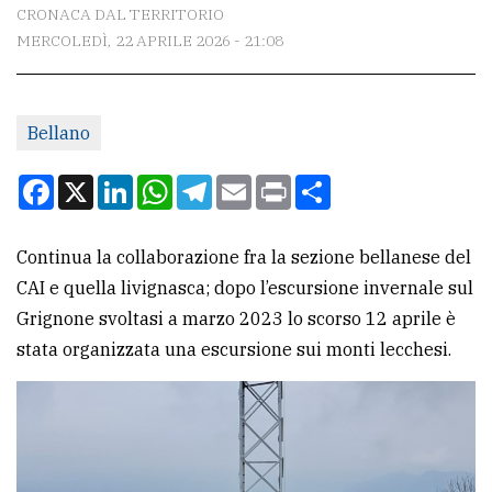
CONTATTI
CRONACA DAL TERRITORIO
MERCOLEDÌ, 22 APRILE 2026 - 21:08
La
redazione
Scrivici
Bellano
Per
Facebook
X
LinkedIn
WhatsApp
Telegram
Email
Print
Condividi
la
tua
Continua la collaborazione fra la sezione bellanese del
pubblicità
CAI e quella livignasca; dopo l’escursione invernale sul
Grignone svoltasi a marzo 2023 lo scorso 12 aprile è
CERCA
stata organizzata una escursione sui monti lecchesi.
Cerca
per
comune
Ricerca