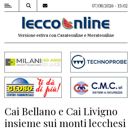
07/08/2026 - 15:02
MENU
Versione estiva con Casateonline e Merateonline
Editoriale
e
commenti
Contenuti
del
sito
Appuntamenti
Cai Bellano e Cai Livigno
Meteo
insieme sui monti lecchesi