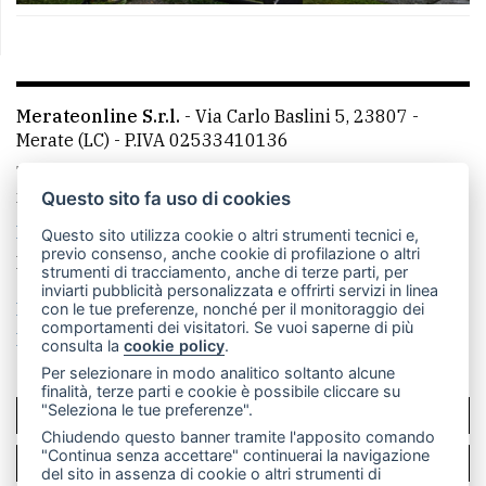
Merateonline S.r.l.
-
Via Carlo Baslini 5, 23807 -
Merate (LC)
- P.IVA 02533410136
Telefono:
039 9902881
- Whatsapp: 351 3481257 - E-
mail: redazione@leccoonline.com
Questo sito fa uso di cookies
La redazione
MerateOnline
CasateOnline
RSS
Questo sito utilizza cookie o altri strumenti tecnici e,
previo consenso, anche cookie di profilazione o altri
Made by
VIP
strumenti di tracciamento, anche di terze parti, per
inviarti pubblicità personalizzata e offrirti servizi in linea
Privacy policy
Cookie policy
con le tue preferenze, nonché per il monitoraggio dei
comportamenti dei visitatori. Se vuoi saperne di più
Rivedi le tue scelte sui cookie
consulta la
cookie policy
.
Per selezionare in modo analitico soltanto alcune
finalità, terze parti e cookie è possibile cliccare su
"Seleziona le tue preferenze".
SCRIVICI
Chiudendo questo banner tramite l'apposito comando
"Continua senza accettare" continuerai la navigazione
PER LA TUA PUBBLICITÀ
del sito in assenza di cookie o altri strumenti di