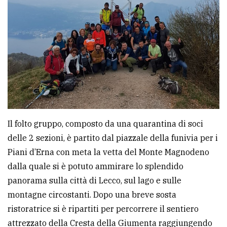
avanzata
LE
ALTRE
TESTATE
Il folto gruppo, composto da una quarantina di soci
delle 2 sezioni, è partito dal piazzale della funivia per i
PRIVACY
Piani d’Erna con meta la vetta del Monte Magnodeno
dalla quale si è potuto ammirare lo splendido
Privacy
panorama sulla città di Lecco, sul lago e sulle
policy
montagne circostanti. Dopo una breve sosta
Cookie
ristoratrice si è ripartiti per percorrere il sentiero
policy
attrezzato della Cresta della Giumenta raggiungendo