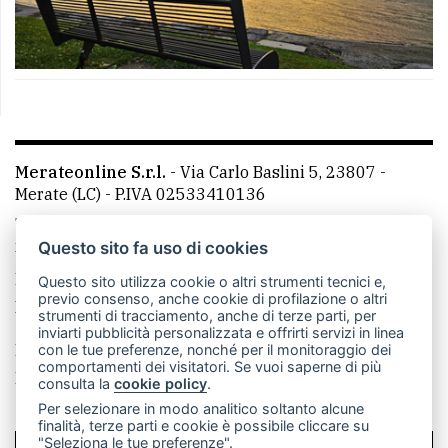
Merateonline S.r.l.
-
Via Carlo Baslini 5, 23807 -
Merate (LC)
- P.IVA 02533410136
Telefono:
039 9902881
- Whatsapp: 351 3481257 - E-
mail: redazione@leccoonline.com
Questo sito fa uso di cookies
La redazione
MerateOnline
CasateOnline
RSS
Questo sito utilizza cookie o altri strumenti tecnici e,
previo consenso, anche cookie di profilazione o altri
Made by
VIP
strumenti di tracciamento, anche di terze parti, per
inviarti pubblicità personalizzata e offrirti servizi in linea
Privacy policy
Cookie policy
con le tue preferenze, nonché per il monitoraggio dei
comportamenti dei visitatori. Se vuoi saperne di più
Rivedi le tue scelte sui cookie
consulta la
cookie policy
.
Per selezionare in modo analitico soltanto alcune
finalità, terze parti e cookie è possibile cliccare su
"Seleziona le tue preferenze".
SCRIVICI