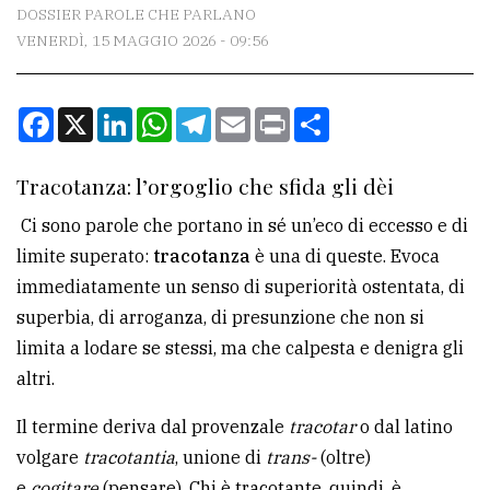
CONTATTI
DOSSIER PAROLE CHE PARLANO
VENERDÌ, 15 MAGGIO 2026 - 09:56
La
redazione
Facebook
X
LinkedIn
WhatsApp
Telegram
Email
Print
Condividi
Scrivici
Per
Tracotanza: l’orgoglio che sfida gli dèi
la
Ci sono parole che portano in sé un’eco di eccesso e di
tua
limite superato:
tracotanza
è una di queste. Evoca
pubblicità
immediatamente un senso di superiorità ostentata, di
superbia, di arroganza, di presunzione che non si
CERCA
limita a lodare se stessi, ma che calpesta e denigra gli
altri.
Cerca
per
Il termine deriva dal provenzale
tracotar
o dal latino
comune
volgare
tracotantia
, unione di
trans-
(oltre)
Ricerca
e
cogitare
(pensare). Chi è tracotante, quindi, è