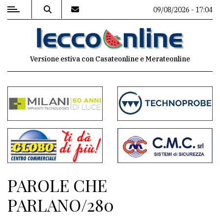
09/08/2026 - 17:04
MENU
Versione estiva con Casateonline e Merateonline
Editoriale
e
commenti
Contenuti
del
sito
Appuntamenti
PAROLE CHE
Meteo
PARLANO/280