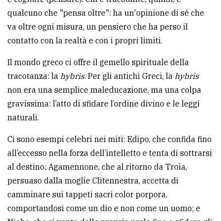
avanzata
qualcuno che "pensa oltre": ha un'opinione di sé che
va oltre ogni misura, un pensiero che ha perso il
contatto con la realtà e con i propri limiti.
LE
ALTRE
Il mondo greco ci offre il gemello spirituale della
TESTATE
tracotanza: la
hybris
. Per gli antichi Greci, la
hybris
non era una semplice maleducazione, ma una colpa
gravissima: l’atto di sfidare l’ordine divino e le leggi
naturali.
Ci sono esempi celebri nei miti: Edipo, che confida fino
PRIVACY
all’eccesso nella forza dell’intelletto e tenta di sottrarsi
al destino; Agamennone, che al ritorno da Troia,
Privacy
persuaso dalla moglie Clitennestra, accetta di
policy
camminare sui tappeti sacri color porpora,
Cookie
comportandosi come un dio e non come un uomo; e
policy