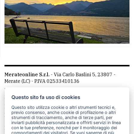
Merateonline S.r.l.
-
Via Carlo Baslini 5, 23807 -
Merate (LC)
- P.IVA 02533410136
Telefono:
039 9902881
- Whatsapp: 351 3481257 - E-
mail: redazione@leccoonline.com
Questo sito fa uso di cookies
La redazione
MerateOnline
CasateOnline
RSS
Questo sito utilizza cookie o altri strumenti tecnici e,
previo consenso, anche cookie di profilazione o altri
Made by
VIP
strumenti di tracciamento, anche di terze parti, per
inviarti pubblicità personalizzata e offrirti servizi in linea
Privacy policy
Cookie policy
con le tue preferenze, nonché per il monitoraggio dei
comportamenti dei visitatori. Se vuoi saperne di più