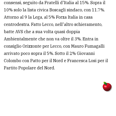
consensi, seguito da Fratelli d'Italia al 15%. Sopra il
avanzata
10% solo la lista civica Boscagli sindaco, con 11.7%.
Attorno al 9 la Lega, al 5% Forza Italia in casa
centrodestra. Fatto Lecco, nell'altro schieramento,
LE
ALTRE
batte AVS che a sua volta quasi doppia
TESTATE
Ambientalmente che non va oltre il 3%. Entra in
consiglio Orizzonte per Lecco, con Mauro Fumagalli
arrivato poco sopra il 5%. Sotto il 2% Giovanni
Colombo con Patto per il Nord e Francesca Losi per il
Partito Popolare del Nord.
PRIVACY
Privacy
policy
Cookie
policy