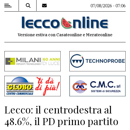
07/08/2026 - 07:06
MENU
Versione estiva con Casateonline e Merateonline
Editoriale
e
commenti
Contenuti
del
sito
Appuntamenti
Lecco: il centrodestra al
Meteo
48.6%, il PD primo partito