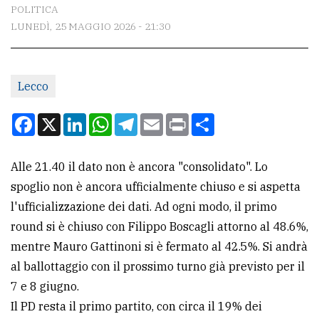
CONTATTI
POLITICA
LUNEDÌ, 25 MAGGIO 2026 - 21:30
La
redazione
Scrivici
Lecco
Per
Facebook
X
LinkedIn
WhatsApp
Telegram
Email
Print
Condividi
la
tua
Alle 21.40 il dato non è ancora "consolidato". Lo
pubblicità
spoglio non è ancora ufficialmente chiuso e si aspetta
l'ufficializzazione dei dati. Ad ogni modo, il primo
CERCA
round si è chiuso con Filippo Boscagli attorno al 48.6%,
mentre Mauro Gattinoni si è fermato al 42.5%. Si andrà
Cerca
al ballottaggio con il prossimo turno già previsto per il
per
7 e 8 giugno.
comune
Il PD resta il primo partito, con circa il 19% dei
Ricerca