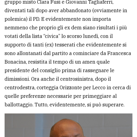
gruppo misto Clara Fusi e Giovanni Tagliaferri,
avanzata
diventati tali dopo aver abbandonato (ovviamente in
polemica) il PD. E evidentemente non importa
nemmeno che proprio gli ex dem siano risultati i più
LE
ALTRE
votati della lista “civica” lo scorso lunedì, con il
TESTATE
supporto di tanti (ex) tesserati che evidentemente si
sono allontanati dal partito a cominciare da Francesca
Bonacina, resistita il tempo di un amen quale
presidente del consiglio prima di rassegnare le
dimissioni. Ora anche il centrosinistra, dopo il
centrodestra, corteggia Orizzonte per Lecco in cerca di
PRIVACY
quelle preferenze necessarie per primeggiare al
Privacy
ballottaggio. Tutto, evidentemente, si può superare.
policy
Cookie
policy