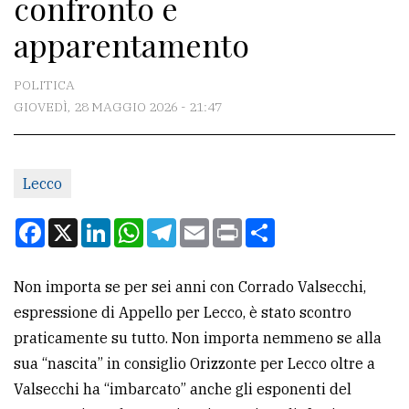
confronto e
CONTATTI
apparentamento
La
redazione
POLITICA
Scrivici
GIOVEDÌ, 28 MAGGIO 2026 - 21:47
Per
la
Lecco
tua
pubblicità
Facebook
X
LinkedIn
WhatsApp
Telegram
Email
Print
Condividi
CERCA
Non importa se per sei anni con Corrado Valsecchi,
espressione di Appello per Lecco, è stato scontro
Cerca
praticamente su tutto. Non importa nemmeno se alla
per
sua “nascita” in consiglio Orizzonte per Lecco oltre a
comune
Valsecchi ha “imbarcato” anche gli esponenti del
Ricerca