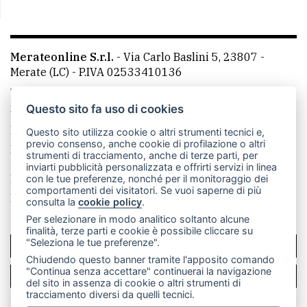
Merateonline S.r.l.
-
Via Carlo Baslini 5, 23807 -
Merate (LC)
- P.IVA 02533410136
Telefono:
039 9902881
- Whatsapp: 351 3481257 - E-
mail: redazione@leccoonline.com
Questo sito fa uso di cookies
La redazione
MerateOnline
CasateOnline
RSS
Questo sito utilizza cookie o altri strumenti tecnici e,
previo consenso, anche cookie di profilazione o altri
Made by
VIP
strumenti di tracciamento, anche di terze parti, per
inviarti pubblicità personalizzata e offrirti servizi in linea
Privacy policy
Cookie policy
con le tue preferenze, nonché per il monitoraggio dei
comportamenti dei visitatori. Se vuoi saperne di più
Rivedi le tue scelte sui cookie
consulta la
cookie policy
.
Per selezionare in modo analitico soltanto alcune
finalità, terze parti e cookie è possibile cliccare su
"Seleziona le tue preferenze".
SCRIVICI
Chiudendo questo banner tramite l'apposito comando
"Continua senza accettare" continuerai la navigazione
PER LA TUA PUBBLICITÀ
del sito in assenza di cookie o altri strumenti di
tracciamento diversi da quelli tecnici.