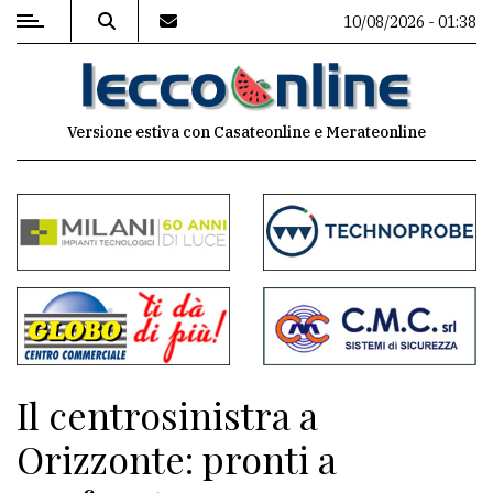
10/08/2026 - 01:38
MENU
Versione estiva con Casateonline e Merateonline
Editoriale
e
commenti
Contenuti
del
sito
Appuntamenti
Il centrosinistra a
Meteo
Orizzonte: pronti a