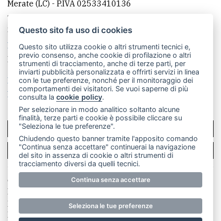
Merate (LC)
- P.IVA 02533410136
Telefono:
039 9902881
- Whatsapp: 351 3481257 - E-
mail: redazione@leccoonline.com
Questo sito fa uso di cookies
La redazione
MerateOnline
CasateOnline
RSS
Questo sito utilizza cookie o altri strumenti tecnici e,
previo consenso, anche cookie di profilazione o altri
Made by
VIP
strumenti di tracciamento, anche di terze parti, per
inviarti pubblicità personalizzata e offrirti servizi in linea
Privacy policy
Cookie policy
con le tue preferenze, nonché per il monitoraggio dei
comportamenti dei visitatori. Se vuoi saperne di più
Rivedi le tue scelte sui cookie
consulta la
cookie policy
.
Per selezionare in modo analitico soltanto alcune
finalità, terze parti e cookie è possibile cliccare su
"Seleziona le tue preferenze".
SCRIVICI
Chiudendo questo banner tramite l'apposito comando
"Continua senza accettare" continuerai la navigazione
PER LA TUA PUBBLICITÀ
del sito in assenza di cookie o altri strumenti di
tracciamento diversi da quelli tecnici.
© Copyright Merateonline S.r.l. - Tutti i diritti riservati.
Continua senza accettare
E' proibita la riproduzione e pubblicazione anche
parziale di testi, articoli e immagini senza la
Seleziona le tue preferenze
preventiva autorizzazione scritta dell'editore. RI Lecco