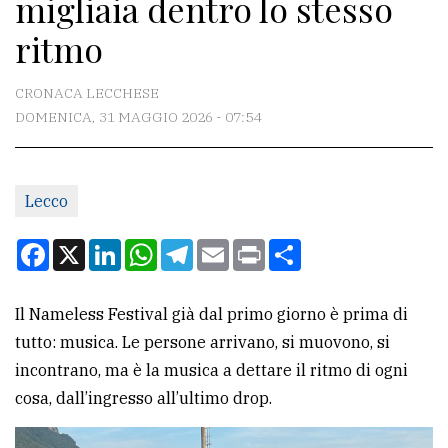
migliaia dentro lo stesso
CONTATTI
ritmo
La
redazione
CRONACA LECCHESE
Scrivici
DOMENICA, 31 MAGGIO 2026 - 07:54
Per
la
Lecco
tua
pubblicità
Facebook
X
LinkedIn
WhatsApp
Telegram
Email
Print
Condividi
CERCA
Il Nameless Festival già dal primo giorno è prima di
tutto: musica. Le persone arrivano, si muovono, si
Cerca
incontrano, ma è la musica a dettare il ritmo di ogni
per
cosa, dall’ingresso all’ultimo drop.
comune
Ricerca