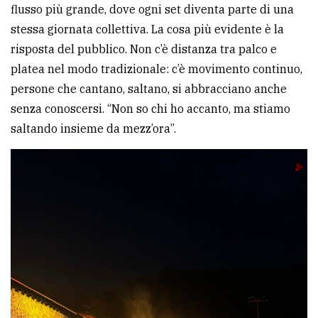
flusso più grande, dove ogni set diventa parte di una
stessa giornata collettiva. La cosa più evidente è la
risposta del pubblico. Non c’è distanza tra palco e
platea nel modo tradizionale: c’è movimento continuo,
persone che cantano, saltano, si abbracciano anche
senza conoscersi. “Non so chi ho accanto, ma stiamo
saltando insieme da mezz’ora”.