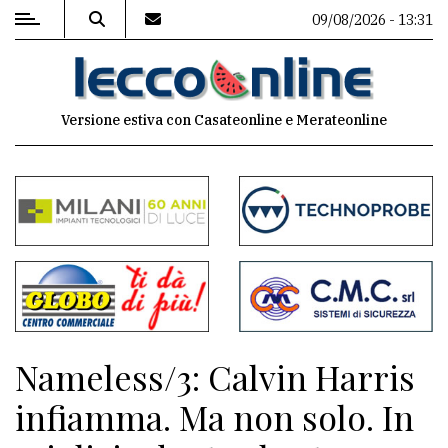
09/08/2026 - 13:31
MENU
Versione estiva con Casateonline e Merateonline
Editoriale
e
commenti
Contenuti
del
sito
Appuntamenti
Nameless/3: Calvin Harris
Meteo
infiamma. Ma non solo. In