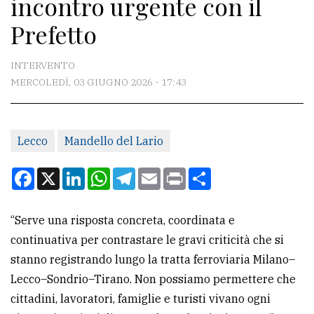
incontro urgente con il
CONTATTI
Prefetto
La
redazione
INTERVENTO
Scrivici
MERCOLEDÌ, 03 GIUGNO 2026 - 17:43
Per
la
Lecco
Mandello del Lario
tua
pubblicità
Facebook
X
LinkedIn
WhatsApp
Telegram
Email
Print
Condividi
CERCA
“Serve una risposta concreta, coordinata e
continuativa per contrastare le gravi criticità che si
Cerca
stanno registrando lungo la tratta ferroviaria Milano–
per
Lecco–Sondrio–Tirano. Non possiamo permettere che
comune
cittadini, lavoratori, famiglie e turisti vivano ogni
Ricerca