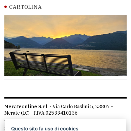
CARTOLINA
Merateonline S.r.l.
-
Via Carlo Baslini 5, 23807 -
Merate (LC)
- P.IVA 02533410136
Telefono:
039 9902881
- Whatsapp: 351 3481257 - E-
mail: redazione@leccoonline.com
Questo sito fa uso di cookies