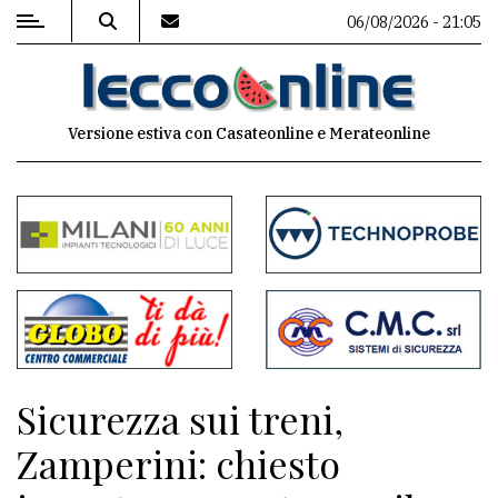
06/08/2026 - 21:05
MENU
Versione estiva con Casateonline e Merateonline
Editoriale
e
commenti
Contenuti
del
sito
Appuntamenti
Sicurezza sui treni,
Meteo
Zamperini: chiesto