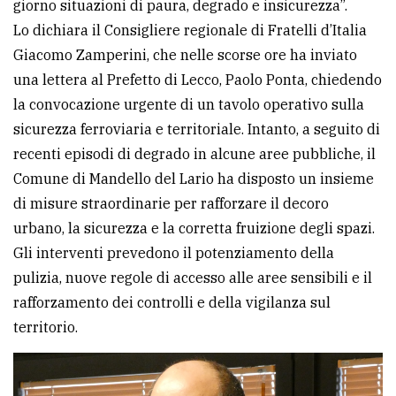
giorno situazioni di paura, degrado e insicurezza”.
avanzata
Lo dichiara il Consigliere regionale di Fratelli d’Italia
Giacomo Zamperini, che nelle scorse ore ha inviato
una lettera al Prefetto di Lecco, Paolo Ponta, chiedendo
LE
ALTRE
la convocazione urgente di un tavolo operativo sulla
TESTATE
sicurezza ferroviaria e territoriale. Intanto, a seguito di
recenti episodi di degrado in alcune aree pubbliche, il
Comune di Mandello del Lario ha disposto un insieme
di misure straordinarie per rafforzare il decoro
urbano, la sicurezza e la corretta fruizione degli spazi.
Gli interventi prevedono il potenziamento della
PRIVACY
pulizia, nuove regole di accesso alle aree sensibili e il
Privacy
rafforzamento dei controlli e della vigilanza sul
policy
territorio.
Cookie
policy