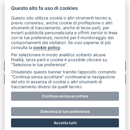
Telefono:
039 9902881
- Whatsapp: 351 3481257 - E-
mail: redazione@leccoonline.com
Questo sito fa uso di cookies
La redazione
MerateOnline
CasateOnline
RSS
Questo sito utilizza cookie o altri strumenti tecnici e,
previo consenso, anche cookie di profilazione o altri
Made by
VIP
strumenti di tracciamento, anche di terze parti, per
inviarti pubblicità personalizzata e offrirti servizi in linea
Privacy policy
Cookie policy
con le tue preferenze, nonché per il monitoraggio dei
comportamenti dei visitatori. Se vuoi saperne di più
Rivedi le tue scelte sui cookie
consulta la
cookie policy
.
Per selezionare in modo analitico soltanto alcune
finalità, terze parti e cookie è possibile cliccare su
"Seleziona le tue preferenze".
SCRIVICI
Chiudendo questo banner tramite l'apposito comando
"Continua senza accettare" continuerai la navigazione
PER LA TUA PUBBLICITÀ
del sito in assenza di cookie o altri strumenti di
tracciamento diversi da quelli tecnici.
© Copyright Merateonline S.r.l. - Tutti i diritti riservati.
Continua senza accettare
E' proibita la riproduzione e pubblicazione anche
parziale di testi, articoli e immagini senza la
Seleziona le tue preferenze
preventiva autorizzazione scritta dell'editore. RI Lecco
numero Rea LC 291.277 - Capitale sociale 10.329,14 €
Accetta tutti