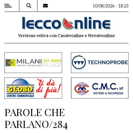
10/08/2026 - 18:23
MENU
Versione estiva con Casateonline e Merateonline
Editoriale
e
commenti
Contenuti
del
sito
Appuntamenti
PAROLE CHE
Meteo
PARLANO/284