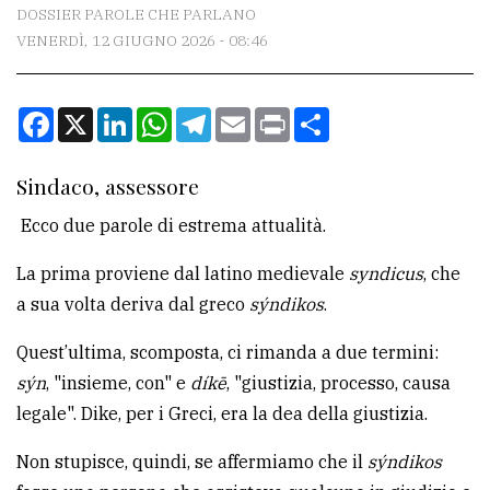
CONTATTI
DOSSIER PAROLE CHE PARLANO
VENERDÌ, 12 GIUGNO 2026 - 08:46
La
redazione
Facebook
X
LinkedIn
WhatsApp
Telegram
Email
Print
Condividi
Scrivici
Per
Sindaco, assessore
la
Ecco due parole di estrema attualità.
tua
pubblicità
La prima proviene dal latino medievale
syndicus
, che
a sua volta deriva dal greco
sýndikos
.
CERCA
Quest’ultima, scomposta, ci rimanda a due termini:
sýn
, "insieme, con" e
díkē
, "giustizia, processo, causa
Cerca
legale". Dike, per i Greci, era la dea della giustizia.
per
comune
Non stupisce, quindi, se affermiamo che il
sýndikos
Ricerca