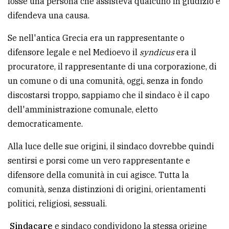
fosse una persona che assisteva qualcuno in giudizio e
avanzata
difendeva una causa.
Se nell'antica Grecia era un rappresentante o
LE
difensore legale e nel Medioevo il
syndicus
era il
ALTRE
procuratore, il rappresentante di una corporazione, di
TESTATE
un comune o di una comunità, oggi, senza in fondo
discostarsi troppo, sappiamo che il sindaco è il capo
dell'amministrazione comunale, eletto
democraticamente.
Alla luce delle sue origini, il sindaco dovrebbe quindi
PRIVACY
sentirsi e porsi come un vero rappresentante e
Privacy
difensore della comunità in cui agisce. Tutta la
policy
comunità, senza distinzioni di origini, orientamenti
politici, religiosi, sessuali.
Cookie
policy
Sindacare
e sindaco condividono la stessa origine