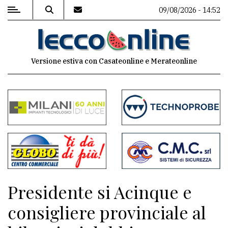
09/08/2026 - 14:52
MENU
Versione estiva con Casateonline e Merateonline
Editoriale
e
commenti
Contenuti
del
sito
Appuntamenti
Presidente si Acinque e
Meteo
consigliere provinciale al