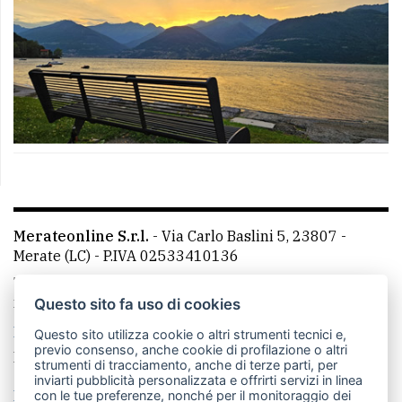
Merateonline S.r.l.
-
Via Carlo Baslini 5, 23807 -
Merate (LC)
- P.IVA 02533410136
Telefono:
039 9902881
- Whatsapp: 351 3481257 - E-
mail: redazione@leccoonline.com
Questo sito fa uso di cookies
La redazione
MerateOnline
CasateOnline
RSS
Questo sito utilizza cookie o altri strumenti tecnici e,
previo consenso, anche cookie di profilazione o altri
Made by
VIP
strumenti di tracciamento, anche di terze parti, per
inviarti pubblicità personalizzata e offrirti servizi in linea
Privacy policy
Cookie policy
con le tue preferenze, nonché per il monitoraggio dei