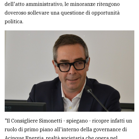
dell'atto amministrativo, le minoranze ritengono
avanzata
doveroso sollevare una questione di opportunità
politica.
LE
ALTRE
TESTATE
PRIVACY
Privacy
policy
"Il Consigliere Simonetti - spiegano - ricopre infatti un
Cookie
ruolo di primo piano all'interno della governance di
policy
Acinque Energia, realtà societaria che opera nel