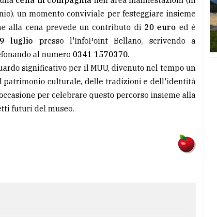
 una
cena in compagnia
nell'area manifestazioni (in
nio), un momento conviviale per festeggiare insieme
ne alla cena prevede un contributo di
20 euro
ed è
9 luglio
presso l'InfoPoint Bellano, scrivendo a
efonando al numero
0341 1570370
.
uardo significativo per il MUU, divenuto nel tempo un
 patrimonio culturale, delle tradizioni e dell'identità
l'occasione per celebrare questo percorso insieme alla
ti futuri del museo.