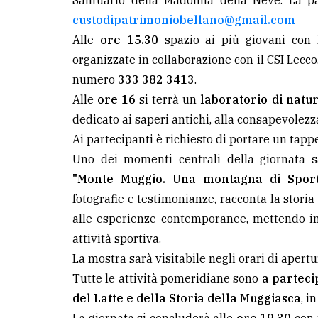
Santuario della Madonna della Neve. La par
custodipatrimoniobellano@gmail.com
Alle
ore 15.30
spazio ai più giovani con
organizzate in collaborazione con il CSI Lecco.
numero
333 382 3413
.
Alle
ore 16
si terrà un
laboratorio di natur
dedicato ai saperi antichi, alla consapevolezz
Ai partecipanti è richiesto di portare un tapp
Uno dei momenti centrali della giornata 
"Monte Muggio. Una montagna di Spor
fotografie e testimonianze, racconta la storia
alle esperienze contemporanee, mettendo i
attività sportiva.
La mostra sarà visitabile negli orari di apert
Tutte le attività pomeridiane sono
a parteci
del Latte e della Storia della Muggiasca
, i