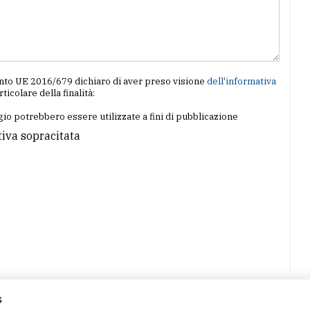
amento UE 2016/679 dichiaro di aver preso visione
dell'informativa
articolare della finalità:
io potrebbero essere utilizzate a fini di pubblicazione
tiva sopracitata
s
07 - Merate (LC)
- P.IVA 02533410136