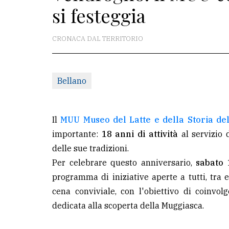
si festeggia
redazione
Scrivici
CRONACA DAL TERRITORIO
Per
la
Bellano
tua
pubblicità
Il
MUU Museo del Latte e della Storia de
CERCA
importante:
18 anni di attività
al servizio d
delle sue tradizioni.
Cerca
Per celebrare questo anniversario,
sabato 
per
programma di iniziative aperte a tutti, tra es
comune
cena conviviale, con l'obiettivo di coinvolg
Ricerca
dedicata alla scoperta della Muggiasca.
avanzata