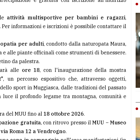
tecipazione è gratuita con iscrizione all'indirizzo
 le
attività multisportive per bambini e ragazzi
,
 Per informazioni e iscrizioni è possibile contattare il
opatia per adulti
, condotto dalla naturopata Maura,
a e alle piante officinali come strumenti di benessere.
etino da palestra.
sarà alle
ore 18
, con l'inaugurazione della mostra
t"
, un percorso espositivo che, attraverso oggetti,
 dello sport in Muggiasca, dalle tradizioni del passato
n luce il profondo legame tra montagna, comunità e
ura del MUU fino al
18 ottobre 2026
.
pazione gratuita
, con ritrovo presso il
MUU – Museo
n
via Roma 12 a Vendrogno
.