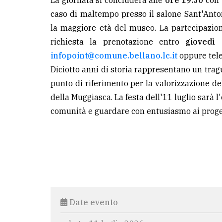
La giornata si concluderà alle
ore 19.30
con
caso di maltempo presso il salone Sant'Anto
la maggiore età del museo. La partecipazio
richiesta la prenotazione entro
giovedì 
infopoint@comune.bellano.lc.it
oppure tel
Diciotto anni di storia rappresentano un trag
punto di riferimento per la valorizzazione del
della Muggiasca. La festa dell'11 luglio sarà 
comunità e guardare con entusiasmo ai proget
Date evento