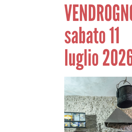
LE
ALTRE
TESTATE
PRIVACY
Privacy
policy
Cookie
policy