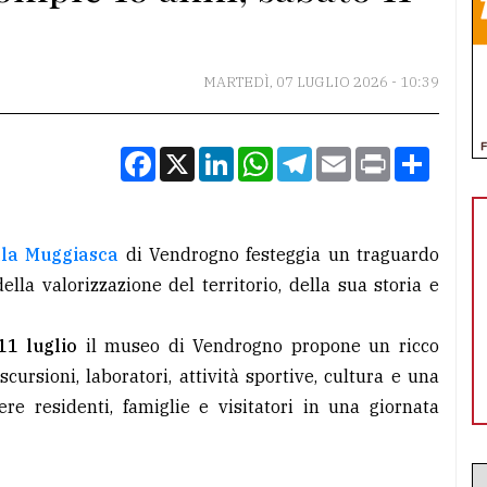
MARTEDÌ, 07 LUGLIO 2026 - 10:39
Facebook
X
LinkedIn
WhatsApp
Telegram
Email
Print
Condiv
lla Muggiasca
di Vendrogno festeggia un traguardo
ella valorizzazione del territorio, della sua storia e
11 luglio
il museo di Vendrogno propone un ricco
cursioni, laboratori, attività sportive, cultura e una
ere residenti, famiglie e visitatori in una giornata