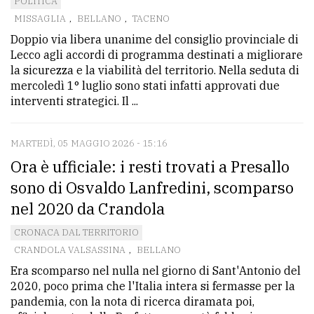
POLITICA
MISSAGLIA
,
BELLANO
,
TACENO
Doppio via libera unanime del consiglio provinciale di
Lecco agli accordi di programma destinati a migliorare
la sicurezza e la viabilità del territorio. Nella seduta di
mercoledì 1° luglio sono stati infatti approvati due
interventi strategici. Il ...
MARTEDÌ, 05 MAGGIO 2026 - 15:16
Ora è ufficiale: i resti trovati a Presallo
sono di Osvaldo Lanfredini, scomparso
nel 2020 da Crandola
CRONACA DAL TERRITORIO
CRANDOLA VALSASSINA
,
BELLANO
Era scomparso nel nulla nel giorno di Sant'Antonio del
2020, poco prima che l'Italia intera si fermasse per la
pandemia, con la nota di ricerca diramata poi,