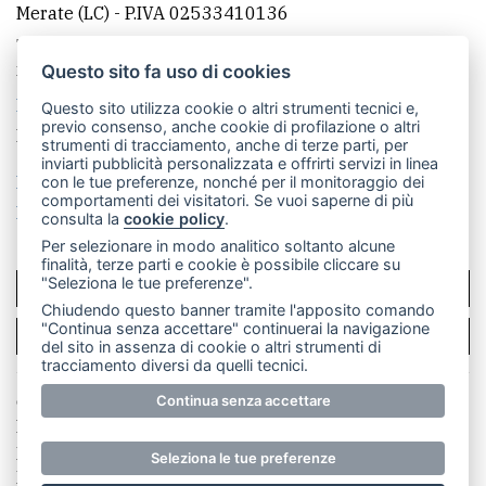
Merate (LC)
- P.IVA 02533410136
Telefono:
039 9902881
- Whatsapp: 351 3481257 - E-
mail: redazione@leccoonline.com
Questo sito fa uso di cookies
La redazione
MerateOnline
CasateOnline
RSS
Questo sito utilizza cookie o altri strumenti tecnici e,
previo consenso, anche cookie di profilazione o altri
Made by
VIP
strumenti di tracciamento, anche di terze parti, per
inviarti pubblicità personalizzata e offrirti servizi in linea
Privacy policy
Cookie policy
con le tue preferenze, nonché per il monitoraggio dei
comportamenti dei visitatori. Se vuoi saperne di più
Rivedi le tue scelte sui cookie
consulta la
cookie policy
.
Per selezionare in modo analitico soltanto alcune
finalità, terze parti e cookie è possibile cliccare su
"Seleziona le tue preferenze".
SCRIVICI
Chiudendo questo banner tramite l'apposito comando
"Continua senza accettare" continuerai la navigazione
PER LA TUA PUBBLICITÀ
del sito in assenza di cookie o altri strumenti di
tracciamento diversi da quelli tecnici.
© Copyright Merateonline S.r.l. - Tutti i diritti riservati.
Continua senza accettare
E' proibita la riproduzione e pubblicazione anche
parziale di testi, articoli e immagini senza la
Seleziona le tue preferenze
preventiva autorizzazione scritta dell'editore. RI Lecco