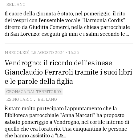
BELLANO
Il cuore della giornata è stato, nel pomeriggio, il rito
dei vespri con l’ensemble vocale “Harmonia Cordis”
diretto da Giuditta Comerci, nella chiesa parrocchiale
di San Lorenzo: eseguiti gli inni e i salmi secondo le ...
MERCOLEDÌ, 28 AGOSTO 2024 - 16:35
Vendrogno: il ricordo dell'esinese
Gianclaudio Ferraroli tramite i suoi libri
e le parole della figlia
CRONACA DAL TERRITORIO
ESINO LARIO
,
BELLANO
È stato molto partecipato l’appuntamento che la
Biblioteca parrocchiale "Anna Marcati" ha proposto
sabato pomeriggio a Vendrogno, nel cortile interno di
quello che era l’oratorio. Una cinquantina le persone
che hanno assistito a “L&...