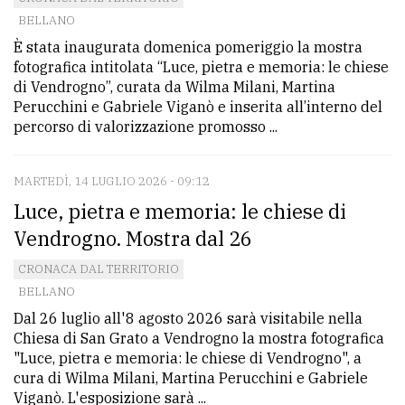
BELLANO
avanzata
È stata inaugurata domenica pomeriggio la mostra
fotografica intitolata “Luce, pietra e memoria: le chiese
LE
di Vendrogno”, curata da Wilma Milani, Martina
ALTRE
Perucchini e Gabriele Viganò e inserita all’interno del
TESTATE
percorso di valorizzazione promosso ...
MARTEDÌ, 14 LUGLIO 2026 - 09:12
Luce, pietra e memoria: le chiese di
Vendrogno. Mostra dal 26
PRIVACY
CRONACA DAL TERRITORIO
BELLANO
Privacy
Dal 26 luglio all'8 agosto 2026 sarà visitabile nella
policy
Chiesa di San Grato a Vendrogno la mostra fotografica
"Luce, pietra e memoria: le chiese di Vendrogno", a
Cookie
cura di Wilma Milani, Martina Perucchini e Gabriele
policy
Viganò. L'esposizione sarà ...