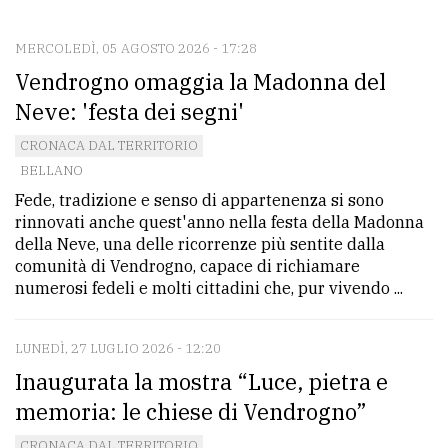
CONTATTI
La
MERCOLEDÌ, 05 AGOSTO 2026 - 17:28
Vendrogno omaggia la Madonna del
redazione
Neve: 'festa dei segni'
Scrivici
CRONACA DAL TERRITORIO
Per
BELLANO
la
Fede, tradizione e senso di appartenenza si sono
tua
rinnovati anche quest'anno nella festa della Madonna
pubblicità
della Neve, una delle ricorrenze più sentite dalla
comunità di Vendrogno, capace di richiamare
numerosi fedeli e molti cittadini che, pur vivendo ...
CERCA
LUNEDÌ, 27 LUGLIO 2026 - 12:20
Cerca
Inaugurata la mostra “Luce, pietra e
per
comune
memoria: le chiese di Vendrogno”
Ricerca
CRONACA DAL TERRITORIO