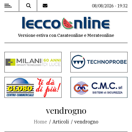
08/08/2026 - 19:32
MENU
Versione estiva con Casateonline e Merateonline
Editoriale
e
commenti
Contenuti
del
sito
Appuntamenti
vendrogno
Meteo
Home
Articoli
vendrogno