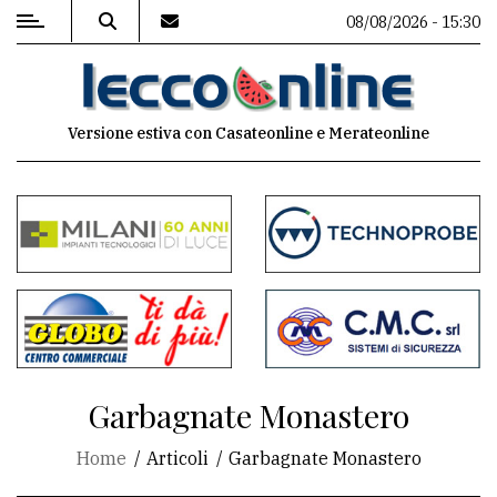
08/08/2026 - 15:30
MENU
Versione estiva con Casateonline e Merateonline
Editoriale
e
commenti
Contenuti
del
sito
Appuntamenti
Garbagnate Monastero
Meteo
Home
Articoli
Garbagnate Monastero