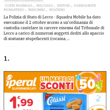
COSTA MASNAGA
,
BULCIAGO
,
SIRTORI
,
GARBAGNATE
avanzata
MONASTERO
,
NIBIONNO
,
MOLTENO
La Polizia di Stato di Lecco - Squadra Mobile ha dato
esecuzione il 2 ottobre scorso a un'ordinanza di
LE
custodia cautelare in carcere emessa dal Tribunale di
ALTRE
TESTATE
Lecco a carico di numerosi soggetti dediti allo spaccio
di sostanze stupefacenti (cocaina, ...
1
PRIVACY
Privacy
policy
Cookie
policy