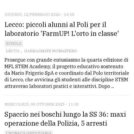
CONTATTI
La
GIOVEDÌ, 12 FEBBRAIO 2026 - 14:08
Lecco: piccoli alunni al Poli per il
redazione
laboratorio 'FarmUP! L'orto in classe'
Scrivici
SCUOLA
Per
LECCO
,
GARBAGNATE MONASTERO
la
Prosegue con grande entusiasmo la quarta edizione di
tua
MFL STEM Academy, il progetto educativo sostenuto
pubblicità
da Mario Frigerio SpA e coordinato dal Polo territoriale
di Lecco, che avvicina gli studenti alle discipline STEM
attraverso laboratori pratici e interattivi. Dopo ...
CERCA
MERCOLEDÌ, 08 OTTOBRE 2025 - 11:05
Cerca
Spaccio nei boschi lungo la SS 36: maxi
per
comune
operazione della Polizia, 5 arresti
Ricerca
CRONACA GIUDIZIARIA