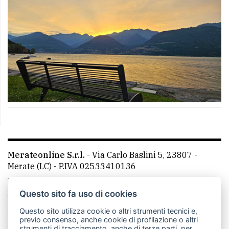
Merateonline S.r.l.
-
Via Carlo Baslini 5, 23807 -
Merate (LC)
- P.IVA 02533410136
Telefono:
039 9902881
- Whatsapp: 351 3481257 - E-
mail: redazione@leccoonline.com
Questo sito fa uso di cookies
La redazione
MerateOnline
CasateOnline
RSS
Questo sito utilizza cookie o altri strumenti tecnici e,
previo consenso, anche cookie di profilazione o altri
Made by
VIP
strumenti di tracciamento, anche di terze parti, per