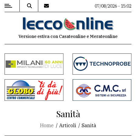
07/08/2026 - 15:02
MENU
Versione estiva con Casateonline e Merateonline
Editoriale
e
commenti
Contenuti
del
sito
Appuntamenti
Sanità
Meteo
Home
Articoli
Sanità