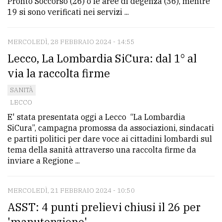
Pronto Soccorso (26) o le aree di degenza (36), mentre
19 si sono verificati nei servizi ...
MERCOLEDÌ, 28 FEBBRAIO 2024 - 14:55
Lecco, La Lombardia SiCura: dal 1° al
via la raccolta firme
SANITÀ
LECCO
E' stata presentata oggi a Lecco “La Lombardia
SiCura”, campagna promossa da associazioni, sindacati
e partiti politici per dare voce ai cittadini lombardi sul
tema della sanità attraverso una raccolta firme da
inviare a Regione ...
MERCOLEDÌ, 21 FEBBRAIO 2024 - 10:50
ASST: 4 punti prelievi chiusi il 26 per
'manutenzione'