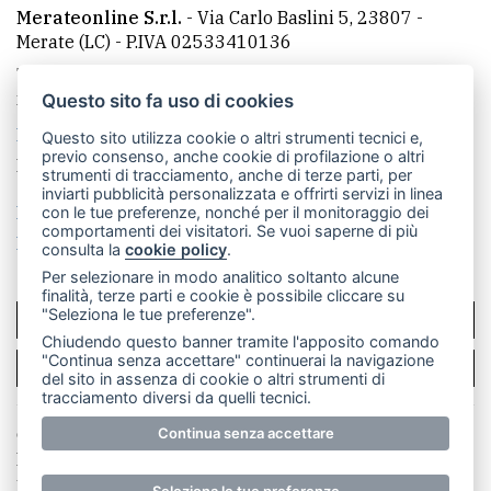
Merateonline S.r.l.
-
Via Carlo Baslini 5, 23807 -
Merate (LC)
- P.IVA 02533410136
Telefono:
039 9902881
- Whatsapp: 351 3481257 - E-
mail: redazione@leccoonline.com
Questo sito fa uso di cookies
La redazione
MerateOnline
CasateOnline
RSS
Questo sito utilizza cookie o altri strumenti tecnici e,
previo consenso, anche cookie di profilazione o altri
Made by
VIP
strumenti di tracciamento, anche di terze parti, per
inviarti pubblicità personalizzata e offrirti servizi in linea
Privacy policy
Cookie policy
con le tue preferenze, nonché per il monitoraggio dei
comportamenti dei visitatori. Se vuoi saperne di più
Rivedi le tue scelte sui cookie
consulta la
cookie policy
.
Per selezionare in modo analitico soltanto alcune
finalità, terze parti e cookie è possibile cliccare su
"Seleziona le tue preferenze".
SCRIVICI
Chiudendo questo banner tramite l'apposito comando
"Continua senza accettare" continuerai la navigazione
PER LA TUA PUBBLICITÀ
del sito in assenza di cookie o altri strumenti di
tracciamento diversi da quelli tecnici.
© Copyright Merateonline S.r.l. - Tutti i diritti riservati.
Continua senza accettare
E' proibita la riproduzione e pubblicazione anche
parziale di testi, articoli e immagini senza la