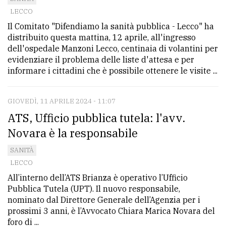
LECCO
avanzata
Il Comitato "Difendiamo la sanità pubblica - Lecco" ha
distribuito questa mattina, 12 aprile, all'ingresso
LE
dell'ospedale Manzoni Lecco, centinaia di volantini per
ALTRE
evidenziare il problema delle liste d'attesa e per
TESTATE
informare i cittadini che è possibile ottenere le visite ...
GIOVEDÌ, 11 APRILE 2024 - 11:07
ATS, Ufficio pubblica tutela: l'avv.
Novara è la responsabile
PRIVACY
SANITÀ
LECCO
Privacy
All’interno dell’ATS Brianza è operativo l’Ufficio
policy
Pubblica Tutela (UPT). Il nuovo responsabile,
nominato dal Direttore Generale dell’Agenzia per i
Cookie
prossimi 3 anni, è l’Avvocato Chiara Marica Novara del
policy
foro di ...