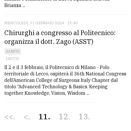
Brianza ...
MERCOLEDÌ, 31 GENNAIO 2024 - 15:40
Chirurghi a congresso al Politecnico:
organizza il dott. Zago (ASST)
SANITÀ
LECCO
Il 2 e il 3 febbraio, il Politecnico di Milano - Polo
territoriale di Lecco, ospiterà il 36th National Congress
dell’American College of Surgeons Italy Chapter dal
titolo “Advanced Technology & Basics. Keeping
together Knowledge, Vision, Wisdom ...
<<
<
11
12
13