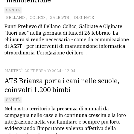
SANITÀ
BELLANO
,
COLICO
,
GALBIATE
,
OLGINATE
Punti Prelievo di Bellano, Colico, Galbiate e Olginate
"fuori uso" nella giornata di lunedì 26 febbraio. La
chiusura si rende necessaria - come da comunicazione
di ASST - per interventi di manutenzione informatica
straordinaria. L’erogazione dei loro ...
MARTEDÌ, 20 FEBBRAIO 2024 - 12:04
ATS Brianza porta i cani nelle scuole,
coinvolti 1.200 bimbi
SANITÀ
Nel nostro territorio la presenza di animali da
compagnia nelle case è in continuna crescita e la loro
integrazione nella vita familiare è sempre più forte,
evidenziando l’importante valenza affettiva della