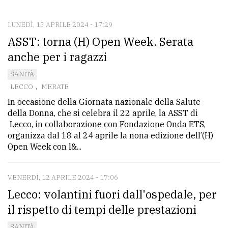
CONTATTI
La
LUNEDÌ, 15 APRILE 2024 - 17:29
ASST: torna (H) Open Week. Serata
redazione
anche per i ragazzi
Scrivici
SANITÀ
Per
LECCO
,
MERATE
la
In occasione della Giornata nazionale della Salute
tua
della Donna, che si celebra il 22 aprile, la ASST di
pubblicità
Lecco, in collaborazione con Fondazione Onda ETS,
organizza dal 18 al 24 aprile la nona edizione dell’(H)
Open Week con l&...
CERCA
VENERDÌ, 12 APRILE 2024 - 17:06
Cerca
Lecco: volantini fuori dall'ospedale, per
per
comune
il rispetto di tempi delle prestazioni
Ricerca
SANITÀ