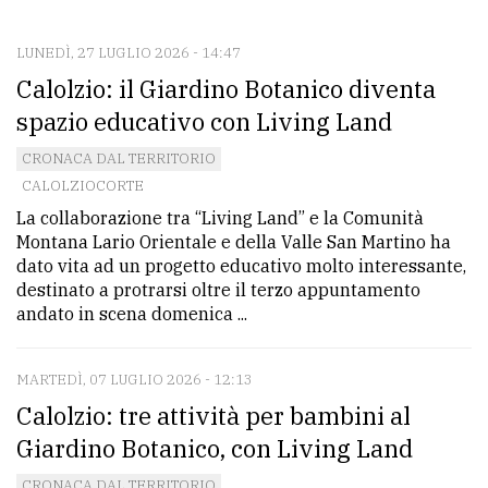
CONTATTI
La
LUNEDÌ, 27 LUGLIO 2026 - 14:47
Calolzio: il Giardino Botanico diventa
redazione
spazio educativo con Living Land
Scrivici
CRONACA DAL TERRITORIO
Per
CALOLZIOCORTE
la
La collaborazione tra “Living Land” e la Comunità
tua
Montana Lario Orientale e della Valle San Martino ha
pubblicità
dato vita ad un progetto educativo molto interessante,
destinato a protrarsi oltre il terzo appuntamento
andato in scena domenica ...
CERCA
MARTEDÌ, 07 LUGLIO 2026 - 12:13
Cerca
Calolzio: tre attività per bambini al
per
comune
Giardino Botanico, con Living Land
Ricerca
CRONACA DAL TERRITORIO