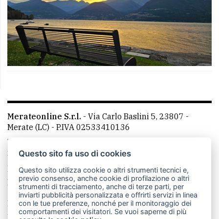
Merateonline S.r.l.
-
Via Carlo Baslini 5, 23807 -
Merate (LC)
- P.IVA 02533410136
Telefono:
039 9902881
- Whatsapp: 351 3481257 - E-
mail: redazione@leccoonline.com
Questo sito fa uso di cookies
La redazione
MerateOnline
CasateOnline
RSS
Questo sito utilizza cookie o altri strumenti tecnici e,
previo consenso, anche cookie di profilazione o altri
Made by
VIP
strumenti di tracciamento, anche di terze parti, per
inviarti pubblicità personalizzata e offrirti servizi in linea
Privacy policy
Cookie policy
con le tue preferenze, nonché per il monitoraggio dei
comportamenti dei visitatori. Se vuoi saperne di più
Rivedi le tue scelte sui cookie