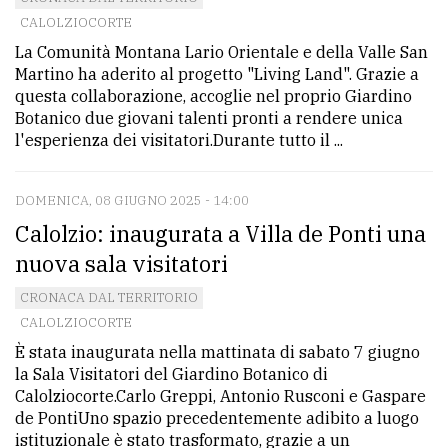
CALOLZIOCORTE
avanzata
La Comunità Montana Lario Orientale e della Valle San
Martino ha aderito al progetto "Living Land". Grazie a
LE
questa collaborazione, accoglie nel proprio Giardino
ALTRE
Botanico due giovani talenti pronti a rendere unica
TESTATE
l'esperienza dei visitatori.Durante tutto il ...
DOMENICA, 08 GIUGNO 2025 - 14:00
Calolzio: inaugurata a Villa de Ponti una
nuova sala visitatori
PRIVACY
CRONACA DAL TERRITORIO
CALOLZIOCORTE
Privacy
È stata inaugurata nella mattinata di sabato 7 giugno
policy
la Sala Visitatori del Giardino Botanico di
Calolziocorte.Carlo Greppi, Antonio Rusconi e Gaspare
Cookie
de PontiUno spazio precedentemente adibito a luogo
policy
istituzionale è stato trasformato, grazie a un