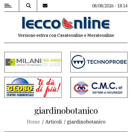
08/08/2026 - 18:14
MENU
Versione estiva con Casateonline e Merateonline
Editoriale
e
commenti
Contenuti
del
sito
Appuntamenti
giardinobotanico
Meteo
Home
Articoli
giardinobotanico