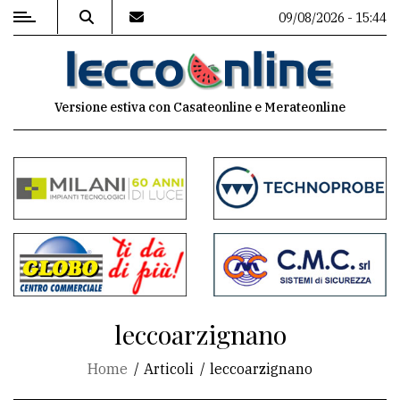
09/08/2026 - 15:44
MENU
Versione estiva con Casateonline e Merateonline
Editoriale
e
commenti
Contenuti
del
sito
Appuntamenti
leccoarzignano
Meteo
Home
Articoli
leccoarzignano