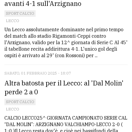
avanti 4-1 sull'Arzignano
SPORT CALCIO
LECCO
Un Lecco assolutamente dominante nel primo tempo
del match allo stadio Rigamonti-Ceppi contro
l'Arzignano, valido per la 12^ giornata di Serie C. Al 45'
il tabellone recita addirittura 4-1. L'unico gol degli
ospiti è arrivato al 29' (con Rossoni) per ...
SABATO, 01 FEBBRAIO 2025 - 18:07
Altra batosta per il Lecco: al 'Dal Molin'
perde 2 a 0
SPORT CALCIO
LECCO
CALCIO LECCO25^ GIORNATA CAMPIONATO SERIE CAL
“DAL MOLIN”: ARZIGNANO VALCHIAMPO-LECCO 2-0 (
1-0 )Il Lecco resta dov'è e cioè nei bassifondi della