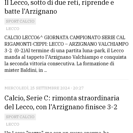
Il Lecco, sotto di due reti, riprende e
batte l'Arzignano
SPORT CALCIO
LECCO
CALCIO LECCO6^ GIORNATA CAMPIONATO SERIE CAL
RIGAMONTI-CEPPI: LECCO – ARZIGNANO VALCHIAMPO
3-2 (0-2)Al termine di una partita luna-park, il Lecco
manda al tappeto l'Arzignano Valchiampo e conquista
la seconda vittoria consecutiva. La formazione di
mister Baldini, in ...
MERCOLEDÌ, 25 SETTEMBRE 2024 - 20:27
Calcio, Serie C: rimonta straordinaria
del Lecco, con l'Arzignano finisce 3-2
SPORT CALCIO
LECCO
Un Lecco "pazzo", ma con un cuore enorme, ha