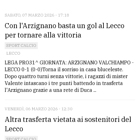
CONTATTI
La
SABATO, 07 MARZO 2026 - 17:18
Con l'Arzignano basta un gol al Lecco
redazione
per tornare alla vittoria
Scrivici
SPORT CALCIO
Per
LECCO
la
LEGA PRO31^ GIORNATA: ARZIGNANO VALCHIAMPO -
tua
LECCO 0-1 (0-0)Torna il sorriso in casa bluceleste.
pubblicità
Dopo quattro turni senza vittorie, i ragazzi di mister
Valente intascano i tre punti battendo in trasferta
l'Arzignano grazie a una rete di Duca ...
CERCA
VENERDÌ, 06 MARZO 2026 - 12:30
Cerca
Altra trasferta vietata ai sostenitori del
per
comune
Lecco
Ricerca
SPORT CALCIO