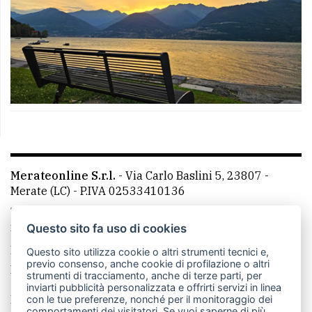
Merateonline S.r.l.
-
Via Carlo Baslini 5, 23807 -
Merate (LC)
- P.IVA 02533410136
Telefono:
039 9902881
- Whatsapp: 351 3481257 - E-
mail: redazione@leccoonline.com
Questo sito fa uso di cookies
La redazione
MerateOnline
CasateOnline
RSS
Questo sito utilizza cookie o altri strumenti tecnici e,
previo consenso, anche cookie di profilazione o altri
Made by
VIP
strumenti di tracciamento, anche di terze parti, per
inviarti pubblicità personalizzata e offrirti servizi in linea
Privacy policy
Cookie policy
con le tue preferenze, nonché per il monitoraggio dei
comportamenti dei visitatori. Se vuoi saperne di più