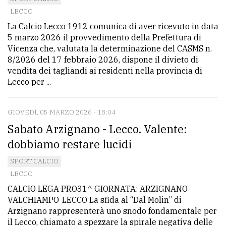
LECCO
avanzata
La Calcio Lecco 1912 comunica di aver ricevuto in data
5 marzo 2026 il provvedimento della Prefettura di
LE
Vicenza che, valutata la determinazione del CASMS n.
ALTRE
8/2026 del 17 febbraio 2026, dispone il divieto di
TESTATE
vendita dei tagliandi ai residenti nella provincia di
Lecco per ...
GIOVEDÌ, 05 MARZO 2026 - 18:04
Sabato Arzignano - Lecco. Valente:
dobbiamo restare lucidi
PRIVACY
SPORT CALCIO
Privacy
LECCO
policy
CALCIO LEGA PRO31^ GIORNATA: ARZIGNANO
VALCHIAMPO-LECCO La sfida al “Dal Molin” di
Cookie
Arzignano rappresenterà uno snodo fondamentale per
policy
il Lecco, chiamato a spezzare la spirale negativa delle