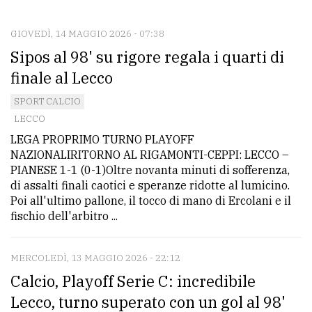
CONTATTI
La
GIOVEDÌ, 14 MAGGIO 2026 - 07:38
Sipos al 98' su rigore regala i quarti di
redazione
finale al Lecco
Scrivici
SPORT CALCIO
Per
LECCO
la
LEGA PROPRIMO TURNO PLAYOFF
tua
NAZIONALIRITORNO AL RIGAMONTI-CEPPI: LECCO –
pubblicità
PIANESE 1-1 (0-1)Oltre novanta minuti di sofferenza,
di assalti finali caotici e speranze ridotte al lumicino.
Poi all'ultimo pallone, il tocco di mano di Ercolani e il
CERCA
fischio dell'arbitro ...
Cerca
MERCOLEDÌ, 13 MAGGIO 2026 - 22:12
per
Calcio, Playoff Serie C: incredibile
comune
Lecco, turno superato con un gol al 98'
Ricerca