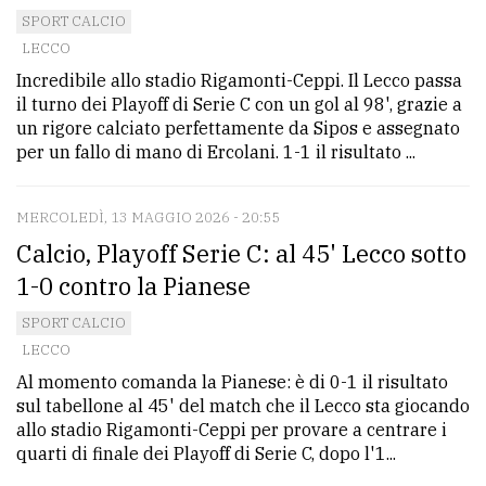
SPORT CALCIO
avanzata
LECCO
Incredibile allo stadio Rigamonti-Ceppi. Il Lecco passa
LE
il turno dei Playoff di Serie C con un gol al 98', grazie a
ALTRE
un rigore calciato perfettamente da Sipos e assegnato
TESTATE
per un fallo di mano di Ercolani. 1-1 il risultato ...
MERCOLEDÌ, 13 MAGGIO 2026 - 20:55
Calcio, Playoff Serie C: al 45' Lecco sotto
1-0 contro la Pianese
PRIVACY
SPORT CALCIO
LECCO
Privacy
Al momento comanda la Pianese: è di 0-1 il risultato
policy
sul tabellone al 45' del match che il Lecco sta giocando
allo stadio Rigamonti-Ceppi per provare a centrare i
Cookie
quarti di finale dei Playoff di Serie C, dopo l'1...
policy