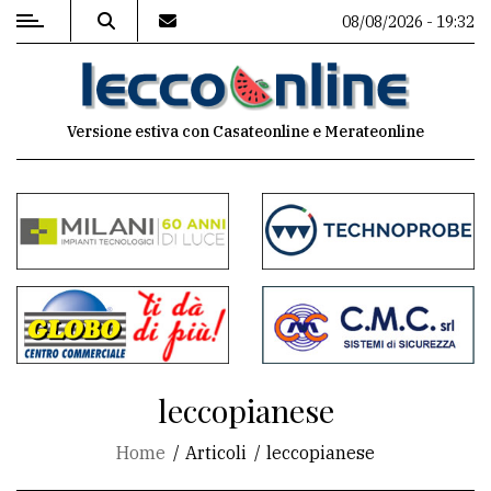
08/08/2026 - 19:32
MENU
Versione estiva con Casateonline e Merateonline
Editoriale
e
commenti
Contenuti
del
sito
Appuntamenti
leccopianese
Meteo
Home
Articoli
leccopianese