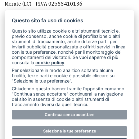
Merate (LC)
- P.IVA 02533410136
Telefono:
039 9902881
- Whatsapp: 351 3481257 - E-
mail: redazione@leccoonline.com
Questo sito fa uso di cookies
La redazione
MerateOnline
CasateOnline
RSS
Questo sito utilizza cookie o altri strumenti tecnici e,
previo consenso, anche cookie di profilazione o altri
Made by
VIP
strumenti di tracciamento, anche di terze parti, per
inviarti pubblicità personalizzata e offrirti servizi in linea
Privacy policy
Cookie policy
con le tue preferenze, nonché per il monitoraggio dei
comportamenti dei visitatori. Se vuoi saperne di più
Rivedi le tue scelte sui cookie
consulta la
cookie policy
.
Per selezionare in modo analitico soltanto alcune
finalità, terze parti e cookie è possibile cliccare su
"Seleziona le tue preferenze".
SCRIVICI
Chiudendo questo banner tramite l'apposito comando
"Continua senza accettare" continuerai la navigazione
PER LA TUA PUBBLICITÀ
del sito in assenza di cookie o altri strumenti di
tracciamento diversi da quelli tecnici.
© Copyright Merateonline S.r.l. - Tutti i diritti riservati.
Continua senza accettare
E' proibita la riproduzione e pubblicazione anche
parziale di testi, articoli e immagini senza la
Seleziona le tue preferenze
preventiva autorizzazione scritta dell'editore. RI Lecco