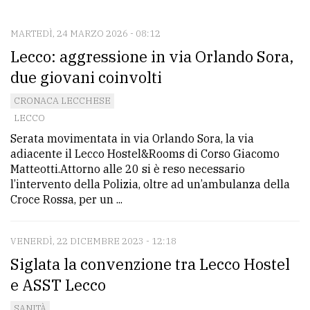
CONTATTI
La
MARTEDÌ, 24 MARZO 2026 - 08:12
Lecco: aggressione in via Orlando Sora,
redazione
due giovani coinvolti
Scrivici
CRONACA LECCHESE
Per
LECCO
la
Serata movimentata in via Orlando Sora, la via
tua
adiacente il Lecco Hostel&Rooms di Corso Giacomo
pubblicità
Matteotti.Attorno alle 20 si è reso necessario
l’intervento della Polizia, oltre ad un’ambulanza della
Croce Rossa, per un ...
CERCA
VENERDÌ, 22 DICEMBRE 2023 - 12:18
Cerca
Siglata la convenzione tra Lecco Hostel
per
comune
e ASST Lecco
Ricerca
SANITÀ