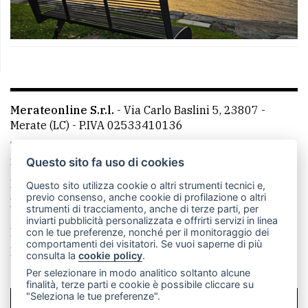
Merateonline S.r.l.
-
Via Carlo Baslini 5, 23807 -
Merate (LC)
- P.IVA 02533410136
Telefono:
039 9902881
- Whatsapp: 351 3481257 - E-
mail: redazione@leccoonline.com
Questo sito fa uso di cookies
La redazione
MerateOnline
CasateOnline
RSS
Questo sito utilizza cookie o altri strumenti tecnici e,
previo consenso, anche cookie di profilazione o altri
Made by
VIP
strumenti di tracciamento, anche di terze parti, per
inviarti pubblicità personalizzata e offrirti servizi in linea
Privacy policy
Cookie policy
con le tue preferenze, nonché per il monitoraggio dei
comportamenti dei visitatori. Se vuoi saperne di più
Rivedi le tue scelte sui cookie
consulta la
cookie policy
.
Per selezionare in modo analitico soltanto alcune
finalità, terze parti e cookie è possibile cliccare su
"Seleziona le tue preferenze".
SCRIVICI