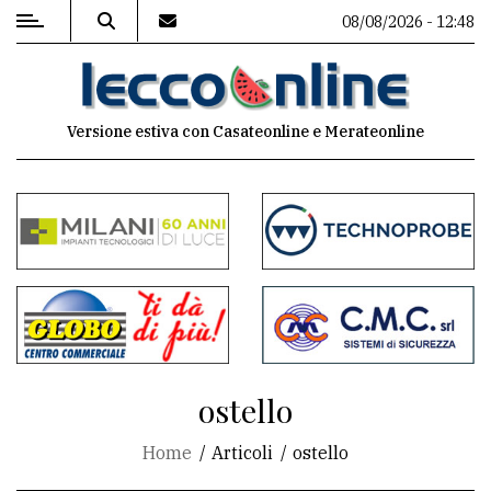
08/08/2026 - 12:48
MENU
Versione estiva con Casateonline e Merateonline
Editoriale
e
commenti
Contenuti
del
sito
Appuntamenti
ostello
Meteo
Home
Articoli
ostello