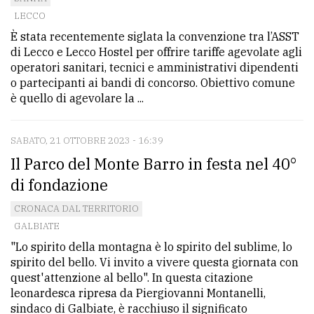
LECCO
avanzata
È stata recentemente siglata la convenzione tra l’ASST
di Lecco e Lecco Hostel per offrire tariffe agevolate agli
LE
operatori sanitari, tecnici e amministrativi dipendenti
ALTRE
o partecipanti ai bandi di concorso. Obiettivo comune
TESTATE
è quello di agevolare la ...
SABATO, 21 OTTOBRE 2023 - 16:39
Il Parco del Monte Barro in festa nel 40°
di fondazione
PRIVACY
CRONACA DAL TERRITORIO
GALBIATE
Privacy
"Lo spirito della montagna è lo spirito del sublime, lo
policy
spirito del bello. Vi invito a vivere questa giornata con
quest'attenzione al bello". In questa citazione
Cookie
leonardesca ripresa da Piergiovanni Montanelli,
policy
sindaco di Galbiate, è racchiuso il significato