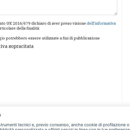
amento UE 2016/679 dichiaro di aver preso visione
dell'informativa
articolare della finalità:
io potrebbero essere utilizzate a fini di pubblicazione
tiva sopracitata
s
07 - Merate (LC)
- P.IVA 02533410136
 strumenti tecnici e, previo consenso, anche cookie di profilazione o 
257 - E-mail: redazione@leccoonline.com
ubblicità personalizzata e offrirti servizi in linea con le tue preferen