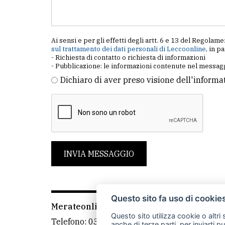
Ai sensi e per gli effetti degli artt. 6 e 13 del Regol
sul trattamento dei dati personali di Leccoonline
, in p
- Richiesta di contatto o richiesta di informazioni
- Pubblicazione: le informazioni contenute nel messagg
Dichiaro di aver preso visione dell'informa
INVIA MESSAGGIO
Questo sito fa uso di cookie
Merateonline S.r.l.
-
Via Carlo Baslini 5, 238
Questo sito utilizza cookie o altri
Telefono:
039 9902881
- Whatsapp: 351 3481
anche di terze parti, per inviarti p