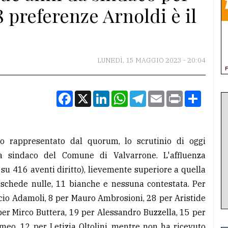
 preferenze Arnoldi è il
LUNEDÌ, 15 MAGGIO 2023 - 20:04
Facebook
X
LinkedIn
WhatsApp
Telegram
Email
Print
Condiv
lio rappresentato dal quorum, lo scrutinio di oggi
a sindaco del Comune di Valvarrone. L'affluenza
 su 416 aventi diritto), lievemente superiore a quella
6 schede nulle, 11 bianche e nessuna contestata. Per
cio Adamoli, 8 per Mauro Ambrosioni, 28 per Aristide
 per Mirco Buttera, 19 per Alessandro Buzzella, 15 per
meo, 12 per Letizia Oltolini, mentre non ha ricevuto