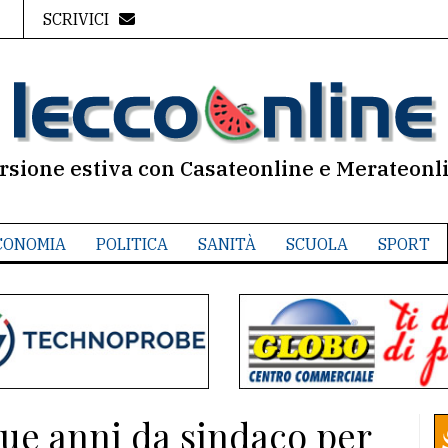
SCRIVICI
rsione estiva con Casateonline e Merateonl
CONOMIA
POLITICA
SANITÀ
SCUOLA
SPORT
que anni da sindaco per