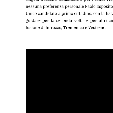
nessuna preferenza personale Paolo Esposito
LE
Unico candidato a primo cittadino, con la lis
ALTRE
guidare per la seconda volta, e per altri 
TESTATE
fusione di Introzzo, Tremenico e Vestreno.
PRIVACY
Privacy
policy
Cookie
policy