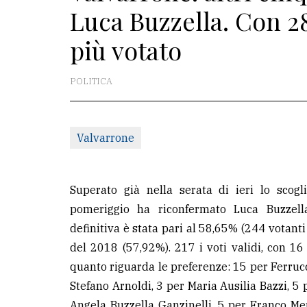
Luca Buzzella. Con 28
redazione
più votato
Scrivici
Per
POLITICA
la
tua
pubblicità
Valvarrone
CERCA
Superato già nella serata di ieri lo scog
Cerca
pomeriggio ha riconfermato Luca Buzzell
per
definitiva è stata pari al 58,65% (244 votanti
comune
del 2018 (57,92%). 217 i voti validi, con 1
quanto riguarda le preferenze: 15 per Ferruc
Ricerca
Stefano Arnoldi, 3 per Maria Ausilia Bazzi, 5
avanzata
Angela Buzzella Ganzinelli, 5 per Franco Me