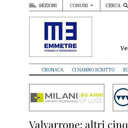
SEZIONI
CERCA
COMUNI
MENU
Editoriale
e
commenti
Ve
Contenuti
del
CRONACA
CI HANNO SCRITTO
E
sito
Appuntamenti
Meteo
CONTATTI
Valvarrone: altri cin
La