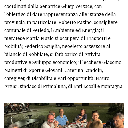
coordinati dalla Senatrice Giusy Versace, con
avanzata
l’obiettivo di dare rappresentanza alle istanze della
provincia. In particolare: Roberto Pasino, consigliere
LE
comunale di Perledo, l’Ambiente ed Energia; il
ALTRE
TESTATE
meratese Mattia Muzio si occuperà di Trasporti e
Mobilità; Federico Scuglia, neoeletto assessore al
bilancio di Robbiate, si farà carico di Attività
produttive e Sviluppo economico; il lecchese Giacomo
Mainetti di Sport e Giovani; Caterina Landolfi,
caregiver, di Disabilità e Pari opportunità; Mauro
PRIVACY
Artusi, sindaco di Primaluna, di Enti Locali e Montagna.
Privacy
policy
Cookie
policy