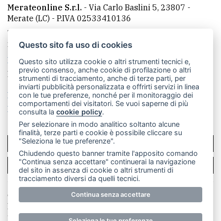
Merateonline S.r.l.
-
Via Carlo Baslini 5, 23807 -
Merate (LC)
- P.IVA 02533410136
Telefono:
039 9902881
- Whatsapp: 351 3481257 - E-
mail: redazione@leccoonline.com
Questo sito fa uso di cookies
La redazione
MerateOnline
CasateOnline
RSS
Questo sito utilizza cookie o altri strumenti tecnici e,
previo consenso, anche cookie di profilazione o altri
Made by
VIP
strumenti di tracciamento, anche di terze parti, per
inviarti pubblicità personalizzata e offrirti servizi in linea
Privacy policy
Cookie policy
con le tue preferenze, nonché per il monitoraggio dei
comportamenti dei visitatori. Se vuoi saperne di più
Rivedi le tue scelte sui cookie
consulta la
cookie policy
.
Per selezionare in modo analitico soltanto alcune
finalità, terze parti e cookie è possibile cliccare su
"Seleziona le tue preferenze".
SCRIVICI
Chiudendo questo banner tramite l'apposito comando
"Continua senza accettare" continuerai la navigazione
PER LA TUA PUBBLICITÀ
del sito in assenza di cookie o altri strumenti di
tracciamento diversi da quelli tecnici.
Continua senza accettare
© Copyright Merateonline S.r.l. - Tutti i diritti riservati.
E' proibita la riproduzione e pubblicazione anche
parziale di testi, articoli e immagini senza la
Seleziona le tue preferenze