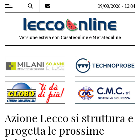
09/08/2026 - 12:04
MENU
Versione estiva con Casateonline e Merateonline
Editoriale
e
commenti
Contenuti
del
sito
Appuntamenti
Azione Lecco si struttura e
Meteo
progetta le prossime