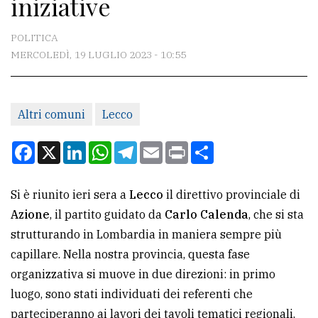
iniziative
CONTATTI
La
POLITICA
redazione
MERCOLEDÌ, 19 LUGLIO 2023 - 10:55
Scrivici
Per
Altri comuni
Lecco
la
Facebook
X
LinkedIn
WhatsApp
Telegram
Email
Print
Condividi
tua
pubblicità
Si è riunito ieri sera a
Lecco
il direttivo provinciale di
Azione
, il partito guidato da
Carlo Calenda
, che si sta
CERCA
strutturando in Lombardia in maniera sempre più
Cerca
capillare. Nella nostra provincia, questa fase
per
organizzativa si muove in due direzioni: in primo
comune
luogo, sono stati individuati dei referenti che
parteciperanno ai lavori dei tavoli tematici regionali,
Ricerca