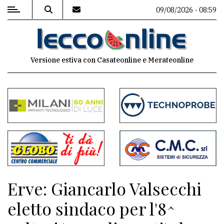
09/08/2026 - 08:59
MENU
Versione estiva con Casateonline e Merateonline
Editoriale
e
commenti
Contenuti
del
sito
Appuntamenti
Erve: Giancarlo Valsecchi
Meteo
eletto sindaco per l'8^