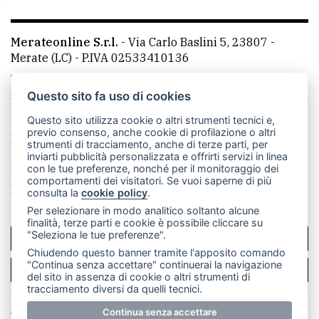
Merateonline S.r.l.
-
Via Carlo Baslini 5, 23807 -
Merate (LC)
- P.IVA 02533410136
Telefono:
039 9902881
- Whatsapp: 351 3481257 - E-
mail: redazione@leccoonline.com
Questo sito fa uso di cookies
La redazione
MerateOnline
CasateOnline
RSS
Questo sito utilizza cookie o altri strumenti tecnici e,
previo consenso, anche cookie di profilazione o altri
Made by
VIP
strumenti di tracciamento, anche di terze parti, per
inviarti pubblicità personalizzata e offrirti servizi in linea
Privacy policy
Cookie policy
con le tue preferenze, nonché per il monitoraggio dei
comportamenti dei visitatori. Se vuoi saperne di più
Rivedi le tue scelte sui cookie
consulta la
cookie policy
.
Per selezionare in modo analitico soltanto alcune
finalità, terze parti e cookie è possibile cliccare su
"Seleziona le tue preferenze".
SCRIVICI
Chiudendo questo banner tramite l'apposito comando
"Continua senza accettare" continuerai la navigazione
PER LA TUA PUBBLICITÀ
del sito in assenza di cookie o altri strumenti di
tracciamento diversi da quelli tecnici.
Continua senza accettare
© Copyright Merateonline S.r.l. - Tutti i diritti riservati.