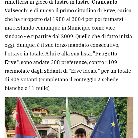
rimettersi in gioco di lustro in lustro.
Giancarlo
avanzata
Valsecchi
è di nuovo il primo cittadino di
Erve
, carica
che ha ricoperto dal 1980 al 2004 per poi fermarsi -
ma restando comunque in Municipio come vice
LE
ALTRE
sindaco - e ripartire dal 2009. Quello che di fatto inizia
TESTATE
oggi, dunque, è il suo terzo mandato consecutivo,
l'ottavo in totale. A lui e alla sua lista,
"Progetto
Erve"
, sono andate 308 preferenze, contro i 109
racimolate dagli sfidanti di "Erve Ideale" per un totale
di 403 votanti (completano il conteggio 2 schede
bianche e 11 nulle).
PRIVACY
Privacy
policy
Cookie
policy