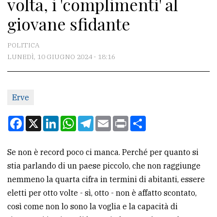
volta, i 'complimenti' al
CONTATTI
giovane sfidante
La
redazione
POLITICA
Scrivici
LUNEDÌ, 10 GIUGNO 2024 - 18:16
Per
la
Erve
tua
pubblicità
Facebook
X
LinkedIn
WhatsApp
Telegram
Email
Print
Condividi
CERCA
Se non è record poco ci manca. Perché per quanto si
stia parlando di un paese piccolo, che non raggiunge
Cerca
nemmeno la quarta cifra in termini di abitanti, essere
per
eletti per otto volte - sì, otto - non è affatto scontato,
comune
così come non lo sono la voglia e la capacità di
Ricerca