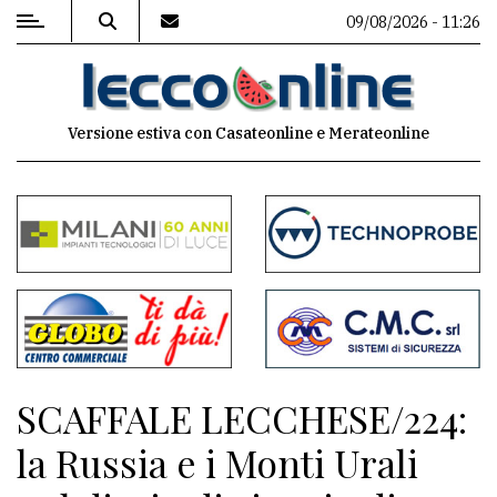
09/08/2026 - 11:26
MENU
Versione estiva con Casateonline e Merateonline
Editoriale
e
commenti
Contenuti
del
sito
Appuntamenti
SCAFFALE LECCHESE/224:
Meteo
la Russia e i Monti Urali