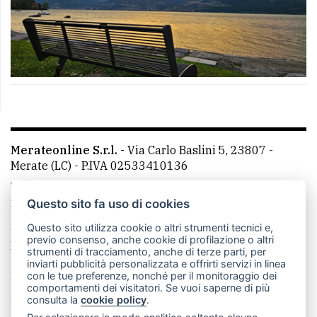
Merateonline S.r.l.
-
Via Carlo Baslini 5, 23807 -
Merate (LC)
- P.IVA 02533410136
Telefono:
039 9902881
- Whatsapp: 351 3481257 - E-
mail: redazione@leccoonline.com
Questo sito fa uso di cookies
La redazione
MerateOnline
CasateOnline
RSS
Questo sito utilizza cookie o altri strumenti tecnici e,
previo consenso, anche cookie di profilazione o altri
Made by
VIP
strumenti di tracciamento, anche di terze parti, per
inviarti pubblicità personalizzata e offrirti servizi in linea
Privacy policy
Cookie policy
con le tue preferenze, nonché per il monitoraggio dei
comportamenti dei visitatori. Se vuoi saperne di più
Rivedi le tue scelte sui cookie
consulta la
cookie policy
.