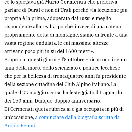
ce lo spiegava già
Mario Cermenati
che preferiva
avanzata
parlare di Oural e non di Urali perché «la locuzione più
propria è la prima, adoperata dai russi e meglio
rispondente alla realtà, poiché, invece di una catena
LE
ALTRE
propriamente detta di montagne, siamo di fronte a una
TESTATE
vasta regione ondulata, le cui massime altezze
arrivano poco più in su dei 1600 metri».
Proprio in questi giorni – l’8 ottobre – ricorrono i cento
anni della morte dello scienziato e politico lecchese
che per la bellezza di trentaquattro anni fu presidente
della sezione cittadina del Club Alpino Italiano. La
PRIVACY
quale il 22 maggio scorso ha festeggiato il traguardo
Privacy
dei 150 anni. Dunque, doppio anniversario.
policy
Di Cermenati queta rubrica si è già occupata in più di
un’occasione,
a cominciare dalla biografia scritta da
Cookie
Aroldo Benini
.
policy