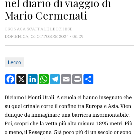
nel diario di viaggio di
CONTATTI
Mario Cermenati
La
redazione
CRONACA SCAFFALE LECCHESE
Scrivici
DOMENICA, 06 OTTOBRE 2024 - 08:09
Per
la
Lecco
tua
pubblicità
Facebook
X
LinkedIn
WhatsApp
Telegram
Email
Print
Condividi
CERCA
Diciamo i Monti Urali. A scuola ci hanno insegnato che
su quel crinale corre il confine tra Europa e Asia. Vien
Cerca
dunque da immaginare una barriera insormontabile.
per
Poi, scopri che la vetta più alta misura 1895 metri. Più
comune
o meno, il Resegone. Già poco più di un secolo or sono
Ricerca