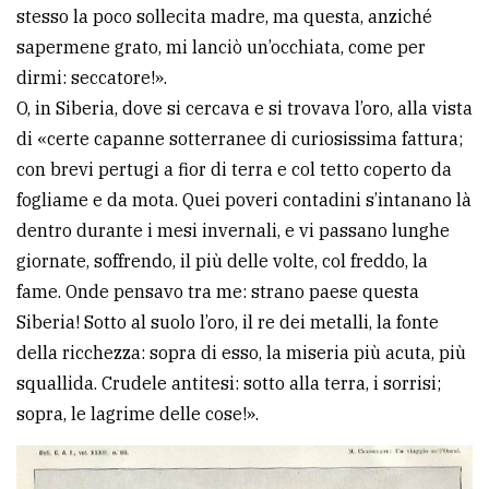
stesso la poco sollecita madre, ma questa, anziché
sapermene grato, mi lanciò un’occhiata, come per
dirmi: seccatore!».
O, in Siberia, dove si cercava e si trovava l’oro, alla vista
di «certe capanne sotterranee di curiosissima fattura;
con brevi pertugi a fior di terra e col tetto coperto da
fogliame e da mota. Quei poveri contadini s’intanano là
dentro durante i mesi invernali, e vi passano lunghe
giornate, soffrendo, il più delle volte, col freddo, la
fame. Onde pensavo tra me: strano paese questa
Siberia! Sotto al suolo l’oro, il re dei metalli, la fonte
della ricchezza: sopra di esso, la miseria più acuta, più
squallida. Crudele antitesi: sotto alla terra, i sorrisi;
sopra, le lagrime delle cose!».