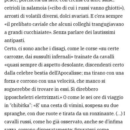
cetrioli in salamoia («cibo di cui i russi vanno ghiotti»),
arrosti di volatili diversi, dolci svariati. E c’era sempre
«il prelibato caviale che alcuni colleghi trangugiavano
a grandi cucchiaiate». Senza parlare dei lautissimi
antipasti.
Certo, ci sono anche i disagi, come le corse «su certe
carrozze, dai sussulti infernali» trainate da cavalli
«quasi sempre di aspetto desolante, discendenti certo
dalla celebre bestia dell’Apocalisse; ma tirano con una
forza e corrono con una velocità, che manco si
sognerebbe di trovare in essi. Si direbbero
ipposcheletri elettrizzati.» O come le sei ore di viaggio
in “chibitka”: «E’ una cesta di vimini, sospesa su due
spranghe, con due ruote e tirata da un ronzinante. (…) I
cavalli russi, come ho già osservato, anche se d’infima
razza, corrono disperatamente: figuratevi come