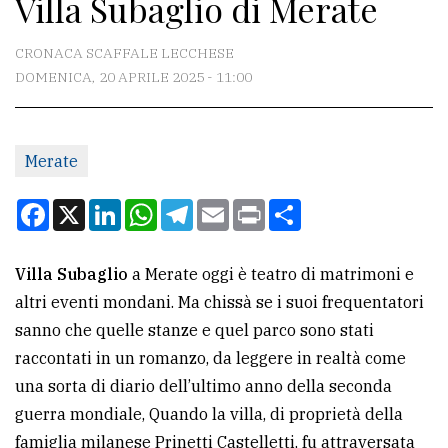
Villa Subaglio di Merate
CONTATTI
La
CRONACA SCAFFALE LECCHESE
redazione
DOMENICA, 20 APRILE 2025 - 11:00
Scrivici
Per
Merate
la
Facebook
X
LinkedIn
WhatsApp
Telegram
Email
Print
Condividi
tua
pubblicità
Villa Subaglio
a Merate oggi è teatro di matrimoni e
altri eventi mondani. Ma chissà se i suoi frequentatori
CERCA
sanno che quelle stanze e quel parco sono stati
Cerca
raccontati in un romanzo, da leggere in realtà come
per
una sorta di diario dell’ultimo anno della seconda
comune
guerra mondiale, Quando la villa, di proprietà della
famiglia milanese Prinetti Castelletti, fu attraversata
Ricerca