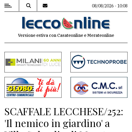
08/08/2026 - 10:08
MENU
Versione estiva con Casateonline e Merateonline
Editoriale
e
commenti
Contenuti
del
sito
Appuntamenti
SCAFFALE LECCHESE/252:
Meteo
'Il nemico in giardino' a