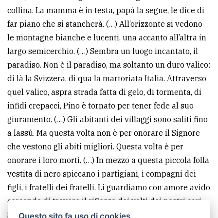
collina. La mamma è in testa, papà la segue, le dice di
far piano che si stancherà. (…) All’orizzonte si vedono
le montagne bianche e lucenti, una accanto all’altra in
largo semicerchio. (…) Sembra un luogo incantato, il
paradiso. Non è il paradiso, ma soltanto un duro valico:
di là la Svizzera, di qua la martoriata Italia. Attraverso
quel valico, aspra strada fatta di gelo, di tormenta, di
infidi crepacci, Pino è tornato per tener fede al suo
giuramento. (…) Gli abitanti dei villaggi sono saliti fino
a lassù. Ma questa volta non è per onorare il Signore
che vestono gli abiti migliori. Questa volta è per
onorare i loro morti. (…) In mezzo a questa piccola folla
vestita di nero spiccano i partigiani, i compagni dei
figli, i fratelli dei fratelli. Li guardiamo con amore avido
cercando di trovare il riflesso dei volti dei nostri cari.
Scende la sera. (…) E’ ora di tornare a casa. Ma ancora
Questo sito fa uso di cookies