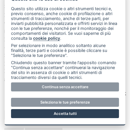
non posso, non voglio. Non prima di aver fatto questo
Questo sito utilizza cookie o altri strumenti tecnici e,
previo consenso, anche cookie di profilazione o altri
proponimento: tornerò qui ogni anno, per venti, trenta,
strumenti di tracciamento, anche di terze parti, per
cinquant’anni… (…) Verrò quassù con i i miei figli,
inviarti pubblicità personalizzata e offrirti servizi in linea
con le tue preferenze, nonché per il monitoraggio dei
grandi, forti, ignari del passato. E, nel tempo, Pino sarà
comportamenti dei visitatori. Se vuoi saperne di più
più giovane di loro. Io sarò vecchia, vecchia, vecchia, e
consulta la
cookie policy
.
Per selezionare in modo analitico soltanto alcune
ai mei nipoti racconterò la favola della guerra, del
finalità, terze parti e cookie è possibile cliccare su
ragazzo coraggioso che correva nei boschi e non aveva
"Seleziona le tue preferenze".
paura. Più tardi cercherò di spiegare loro cos’è la
Chiudendo questo banner tramite l'apposito comando
"Continua senza accettare" continuerai la navigazione
libertà, ma se non ne sarò capace dirò soltanto che è il
del sito in assenza di cookie o altri strumenti di
tracciamento diversi da quelli tecnici.
senso della vita.»
Continua senza accettare
Dario Cercek
Seleziona le tue preferenze
Accetta tutti
vai alla rubrica:
Scaffale lecchese