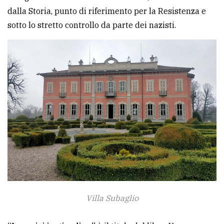
dalla Storia, punto di riferimento per la Resistenza e
avanzata
sotto lo stretto controllo da parte dei nazisti.
LE
ALTRE
TESTATE
PRIVACY
Privacy
policy
Villa Subaglio
Cookie
policy