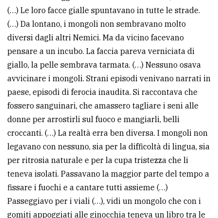
(…) Le loro facce gialle spuntavano in tutte le strade.
(…) Da lontano, i mongoli non sembravano molto
diversi dagli altri Nemici. Ma da vicino facevano
pensare a un incubo. La faccia pareva verniciata di
giallo, la pelle sembrava tarmata. (…) Nessuno osava
avvicinare i mongoli. Strani episodi venivano narrati in
paese, episodi di ferocia inaudita. Si raccontava che
fossero sanguinari, che amassero tagliare i seni alle
donne per arrostirli sul fuoco e mangiarli, belli
croccanti. (…) La realtà erra ben diversa. I mongoli non
legavano con nessuno, sia per la difficoltà di lingua, sia
per ritrosia naturale e per la cupa tristezza che li
teneva isolati. Passavano la maggior parte del tempo a
fissare i fuochi e a cantare tutti assieme (…)
Passeggiavo per i viali (…), vidi un mongolo che con i
gomiti appoggiati alle ginocchia teneva un libro tra le