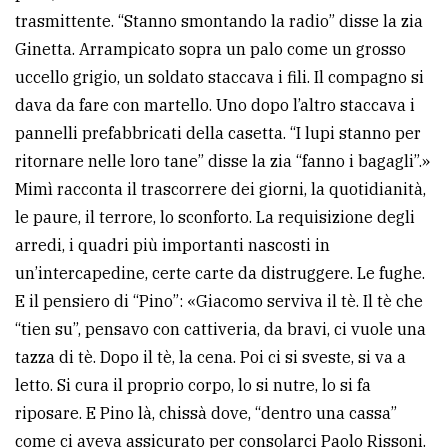
trasmittente. “Stanno smontando la radio” disse la zia
Ginetta. Arrampicato sopra un palo come un grosso
uccello grigio, un soldato staccava i fili. Il compagno si
dava da fare con martello. Uno dopo l’altro staccava i
pannelli prefabbricati della casetta. “I lupi stanno per
ritornare nelle loro tane” disse la zia “fanno i bagagli”.»
Mimì racconta il trascorrere dei giorni, la quotidianità,
le paure, il terrore, lo sconforto. La requisizione degli
arredi, i quadri più importanti nascosti in
un’intercapedine, certe carte da distruggere. Le fughe.
E il pensiero di “Pino”: «Giacomo serviva il tè. Il tè che
“tien su”, pensavo con cattiveria, da bravi, ci vuole una
tazza di tè. Dopo il tè, la cena. Poi ci si sveste, si va a
letto. Si cura il proprio corpo, lo si nutre, lo si fa
riposare. E Pino là, chissà dove, “dentro una cassa”
come ci aveva assicurato per consolarci Paolo Rissoni.