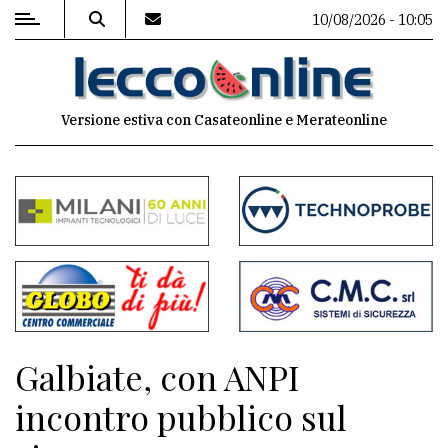
10/08/2026 - 10:05
MENU
Versione estiva con Casateonline e Merateonline
Editoriale
e
commenti
Contenuti
del
sito
Appuntamenti
Galbiate, con ANPI
Meteo
incontro pubblico sul