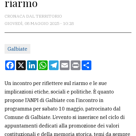
riarmo
CONTATTI
La
CRONACA DAL TERRITORIO
redazione
GIOVEDÌ, 08 MAGGIO 2025 - 10:28
Scrivici
Per
Galbiate
la
Facebook
X
LinkedIn
WhatsApp
Telegram
Email
Print
Condividi
tua
pubblicità
Un incontro per riflettere sul riarmo e le sue
implicazioni etiche, sociali e politiche. È quanto
CERCA
propone l’ANPI di Galbiate con l’incontro in
Cerca
programma per sabato 10 maggio, patrocinato dal
per
Comune di Galbiate. L’evento si inserisce nel ciclo di
comune
appuntamenti dedicati alla promozione dei valori
costituzionali e della memoria storica, temi da sempre
Ricerca