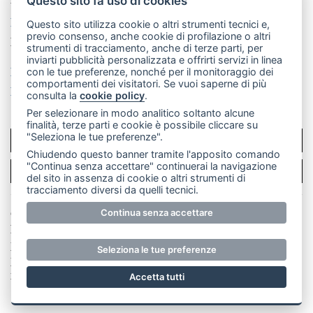
Questo sito fa uso di cookies
La redazione
MerateOnline
CasateOnline
RSS
Questo sito utilizza cookie o altri strumenti tecnici e,
previo consenso, anche cookie di profilazione o altri
Made by
VIP
strumenti di tracciamento, anche di terze parti, per
inviarti pubblicità personalizzata e offrirti servizi in linea
Privacy policy
Cookie policy
con le tue preferenze, nonché per il monitoraggio dei
comportamenti dei visitatori. Se vuoi saperne di più
Rivedi le tue scelte sui cookie
consulta la
cookie policy
.
Per selezionare in modo analitico soltanto alcune
finalità, terze parti e cookie è possibile cliccare su
"Seleziona le tue preferenze".
SCRIVICI
Chiudendo questo banner tramite l'apposito comando
"Continua senza accettare" continuerai la navigazione
PER LA TUA PUBBLICITÀ
del sito in assenza di cookie o altri strumenti di
tracciamento diversi da quelli tecnici.
© Copyright Merateonline S.r.l. - Tutti i diritti riservati.
Continua senza accettare
E' proibita la riproduzione e pubblicazione anche
parziale di testi, articoli e immagini senza la
Seleziona le tue preferenze
preventiva autorizzazione scritta dell'editore. RI Lecco
numero Rea LC 291.277 - Capitale sociale 10.329,14 €
Accetta tutti