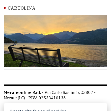
CARTOLINA
Merateonline S.r.l.
-
Via Carlo Baslini 5, 23807 -
Merate (LC)
- P.IVA 02533410136
Telefono:
039 9902881
- Whatsapp: 351 3481257 - E-
mail: redazione@leccoonline.com