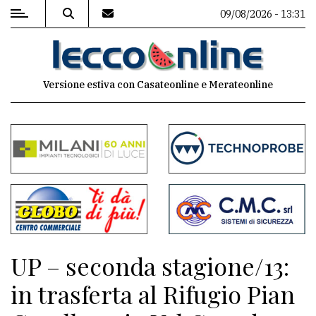
09/08/2026 - 13:31
MENU
Versione estiva con Casateonline e Merateonline
Editoriale
e
commenti
Contenuti
del
sito
Appuntamenti
UP – seconda stagione/13:
Meteo
in trasferta al Rifugio Pian