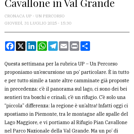
Cavallone in Val Grande
CONTATTI
La
CRONACA UP - UN PERCORSO
redazione
GIOVEDÌ, 31 LUGLIO 2025 - 15:30
Scrivici
Facebook
X
LinkedIn
WhatsApp
Telegram
Email
Print
Condividi
Per
la
tua
Questa settimana per la rubrica UP – Un Percorso
pubblicità
proponiamo un’escursione un po’ particolare. È in tutto
e per tutto simile a tante altre camminate già proposte
in precedenza: c’è il panorama sul lago, ci sono dei bei
CERCA
sentieri tra boschi e crinali, c’è un rifugio. C’è solo una
Cerca
“piccola” differenza: la regione è un’altra! Infatti oggi ci
per
spostiamo in Piemonte, tra le montagne alle spalle del
comune
Lago Maggiore, e vi portiamo al Rifugio Pian Cavallone
nel Parco Nazionale della Val Grande. Ma un po’ di
Ricerca