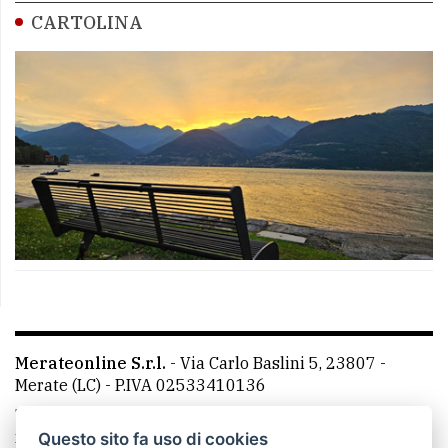
CARTOLINA
Merateonline S.r.l.
-
Via Carlo Baslini 5, 23807 -
Merate (LC)
- P.IVA 02533410136
Telefono:
039 9902881
- Whatsapp: 351 3481257 - E-
mail: redazione@leccoonline.com
Questo sito fa uso di cookies