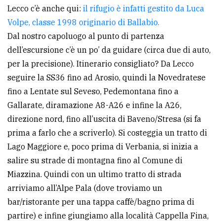
Lecco c’è anche qui:
il rifugio è infatti gestito da Luca
avanzata
Volpe, classe 1998 originario di Ballabio.
Dal nostro capoluogo al punto di partenza
LE
dell’escursione c’è un po’ da guidare (circa due di auto,
ALTRE
per la precisione). Itinerario consigliato? Da Lecco
TESTATE
seguire la SS36 fino ad Arosio, quindi la Novedratese
fino a Lentate sul Seveso, Pedemontana fino a
Gallarate, diramazione A8-A26 e infine la A26,
direzione nord, fino all’uscita di Baveno/Stresa (si fa
prima a farlo che a scriverlo). Si costeggia un tratto di
PRIVACY
Lago Maggiore e, poco prima di Verbania, si inizia a
salire su strade di montagna fino al Comune di
Privacy
Miazzina. Quindi con un ultimo tratto di strada
policy
arriviamo all’Alpe Pala (dove troviamo un
Cookie
bar/ristorante per una tappa caffè/bagno prima di
policy
partire) e infine giungiamo alla località Cappella Fina,