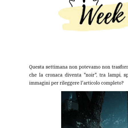
LE
ALTRE
TESTATE
Questa settimana non potevamo non trasform
PRIVACY
che la cronaca diventa "noir", tra lampi, sp
Privacy
immagini per rileggere l'articolo completo?
policy
Cookie
policy