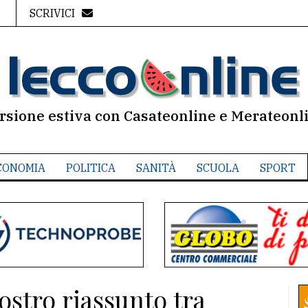
SCRIVICI
rsione estiva con Casateonline e Merateonl
CONOMIA
POLITICA
SANITÀ
SCUOLA
SPORT
stro riassunto tra