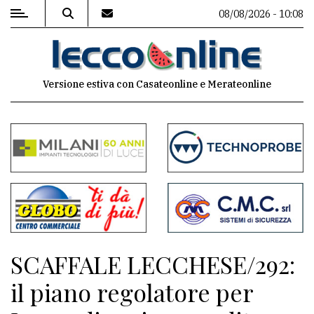
08/08/2026 - 10:08
MENU
Versione estiva con Casateonline e Merateonline
Editoriale
e
commenti
Contenuti
del
sito
Appuntamenti
SCAFFALE LECCHESE/292:
Meteo
il piano regolatore per