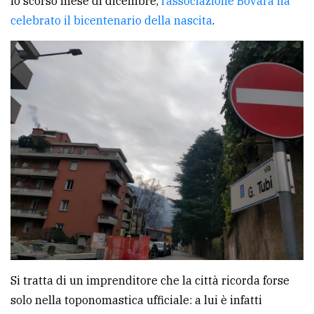
lo scorso mese di dicembre,
l’associazione Bovara ha
avanzata
celebrato il bicentenario della nascita
.
LE
ALTRE
TESTATE
PRIVACY
Privacy
policy
Si tratta di un imprenditore che la città ricorda forse
Cookie
solo nella toponomastica ufficiale: a lui è infatti
policy