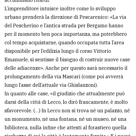
L’imprenditore intuisce inoltre come lo sviluppo
urbano prenderà la direzione di Pescarenico: «La via
del Pescherino e l’antica strada per Bergamo hanno
per il momento ben poca importanza, ma potrebbero
col tempo acquistarne, quando occupata tutta l’area
disponibile per l’edilizia lungo il corso Vittorio
Emanuele, si sentisse il bisogno di costruir nuove case
delle adiacenze». Anche per questo sarà necessario il
prolungamento della via Mascari (come poi avverrà
lungo l’asse dell’attuale via Ghislanzoni).
In quanto alle case, «il giudizio che attualmente può
darsi della città di Lecco, lo dirò francamente, è molto
sfavorevole. (…) In Lecco non si trova né un palazzo, né
un monumento, né una fontana, né un museo, né una
biblioteca, nulla infine che attesti al forastiero quella
ricchezza di cui la città è lautamente fornita.» E i nuovi