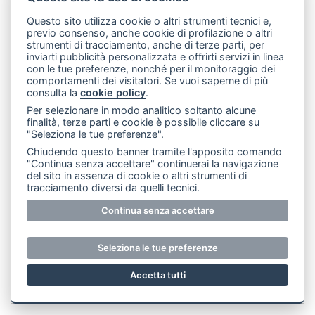
vai alla rubrica:
Scaffale lecchese
Questo sito utilizza cookie o altri strumenti tecnici e,
previo consenso, anche cookie di profilazione o altri
strumenti di tracciamento, anche di terze parti, per
inviarti pubblicità personalizzata e offrirti servizi in linea
INVIA UN MESSAGGIO ALLA
con le tue preferenze, nonché per il monitoraggio dei
comportamenti dei visitatori. Se vuoi saperne di più
consulta la
cookie policy
.
REDAZIONE
Per selezionare in modo analitico soltanto alcune
Il tuo indirizzo email ed eventuali dati personali non
finalità, terze parti e cookie è possibile cliccare su
"Seleziona le tue preferenze".
verranno pubblicati.
Chiudendo questo banner tramite l'apposito comando
"Continua senza accettare" continuerai la navigazione
del sito in assenza di cookie o altri strumenti di
Nome *
tracciamento diversi da quelli tecnici.
Continua senza accettare
Seleziona le tue preferenze
Email
Accetta tutti