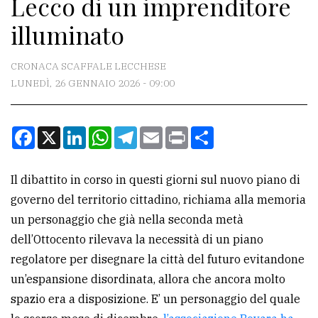
Lecco di un imprenditore
CONTATTI
illuminato
La
redazione
CRONACA SCAFFALE LECCHESE
Scrivici
LUNEDÌ, 26 GENNAIO 2026 - 09:00
Per
la
Facebook
X
LinkedIn
WhatsApp
Telegram
Email
Print
Condividi
tua
pubblicità
Il dibattito in corso in questi giorni sul nuovo piano di
governo del territorio cittadino, richiama alla memoria
CERCA
un personaggio che già nella seconda metà
dell’Ottocento rilevava la necessità di un piano
Cerca
regolatore per disegnare la città del futuro evitandone
per
un’espansione disordinata, allora che ancora molto
comune
spazio era a disposizione. E’ un personaggio del quale
Ricerca