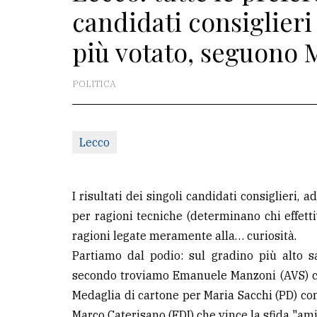
candidati consiglieri d
redazione
più votato, seguono 
Scrivici
Per
POLITICA
la
tua
pubblicità
Lecco
CERCA
I risultati dei singoli candidati consiglieri,
Cerca
per ragioni tecniche (determinano chi effet
per
ragioni legate meramente alla… curiosità.
comune
Partiamo dal podio: sul gradino più alto s
secondo troviamo Emanuele Manzoni (AVS) con
Ricerca
Medaglia di cartone per Maria Sacchi (PD) con
avanzata
Marco Caterisano (FDI) che vince la sfida "ami