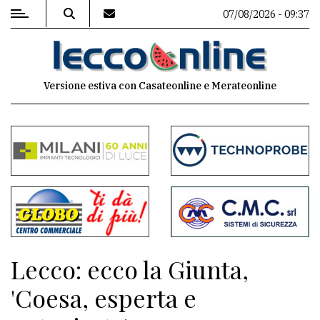
07/08/2026 - 09:37
MENU
Versione estiva con Casateonline e Merateonline
Editoriale
e
commenti
Contenuti
del
sito
Appuntamenti
Lecco: ecco la Giunta,
Meteo
'Coesa, esperta e