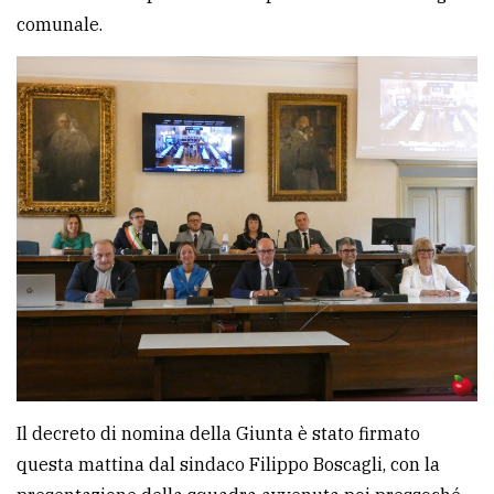
comunale.
avanzata
LE
ALTRE
TESTATE
PRIVACY
Privacy
policy
Il decreto di nomina della Giunta è stato firmato
Cookie
questa mattina dal sindaco Filippo Boscagli, con la
policy