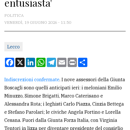
entusiasta'
CONTATTI
La
POLITICA
redazione
VENERDÌ, 19 GIUGNO 2026 - 11:50
Scrivici
Per
Lecco
la
Facebook
X
LinkedIn
WhatsApp
Telegram
Email
Print
Condividi
tua
pubblicità
Indiscrezioni confermate
. I nove assessori della Giunta
Boscagli sono quelli anticipati ieri: i meloniani Emilio
CERCA
Minuzzo, Simone Brigatti, Marco Caterisano e
Cerca
Alessandra Rota; i leghisti Carlo Piazza, Cinzia Bettega
per
e Stefano Parolari; le civiche Angela Fortino e Lorella
comune
Cesana. Fuori dalla Giunta Forza Italia, con Virginia
Tentori in lizza per diventare presidente del consiglio
Ricerca