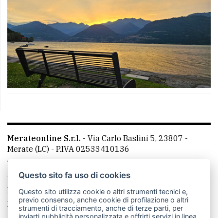
Merateonline S.r.l.
-
Via Carlo Baslini 5, 23807 -
Merate (LC)
- P.IVA 02533410136
Telefono:
039 9902881
- Whatsapp: 351 3481257 - E-
mail: redazione@leccoonline.com
Questo sito fa uso di cookies
La redazione
MerateOnline
CasateOnline
RSS
Questo sito utilizza cookie o altri strumenti tecnici e,
previo consenso, anche cookie di profilazione o altri
Made by
VIP
strumenti di tracciamento, anche di terze parti, per
inviarti pubblicità personalizzata e offrirti servizi in linea