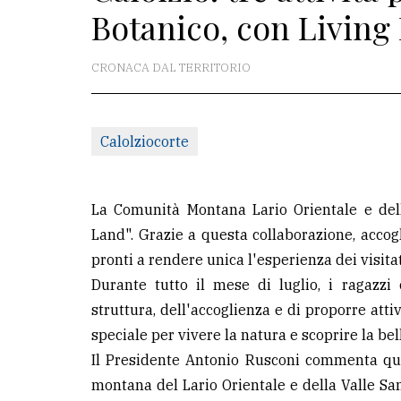
Botanico, con Living
redazione
Scrivici
CRONACA DAL TERRITORIO
Per
la
Calolziocorte
tua
pubblicità
La Comunità Montana Lario Orientale e dell
CERCA
Land". Grazie a questa collaborazione, accog
pronti a rendere unica l'esperienza dei visitat
Cerca
Durante tutto il mese di luglio, i ragazzi
per
struttura, dell'accoglienza e di proporre atti
comune
speciale per vivere la natura e scoprire la bel
Ricerca
Il Presidente Antonio Rusconi commenta qu
avanzata
montana del Lario Orientale e della Valle Sa