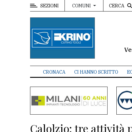
SEZIONI
CERCA
COMUNI
MENU
Editoriale
e
commenti
Ve
Contenuti
del
CRONACA
CI HANNO SCRITTO
E
sito
Appuntamenti
Meteo
CONTATTI
Calolzio: tre attività
La