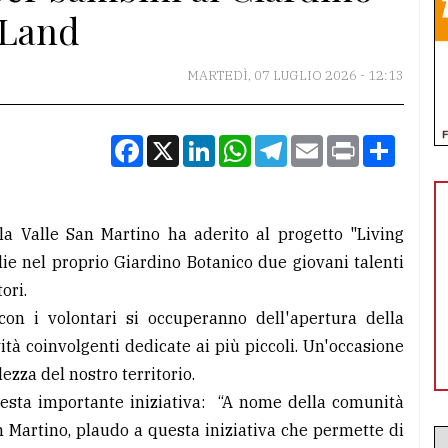
 Land
MARTEDÌ, 07 LUGLIO 2026 - 12:13
Facebook
X
LinkedIn
WhatsApp
Telegram
Email
Print
Condiv
a Valle San Martino ha aderito al progetto "Living
lie nel proprio Giardino Botanico due giovani talenti
ori.
 con i volontari si occuperanno dell'apertura della
vità coinvolgenti dedicate ai più piccoli. Un'occasione
lezza del nostro territorio.
esta importante iniziativa: “A nome della comunità
n Martino, plaudo a questa iniziativa che permette di