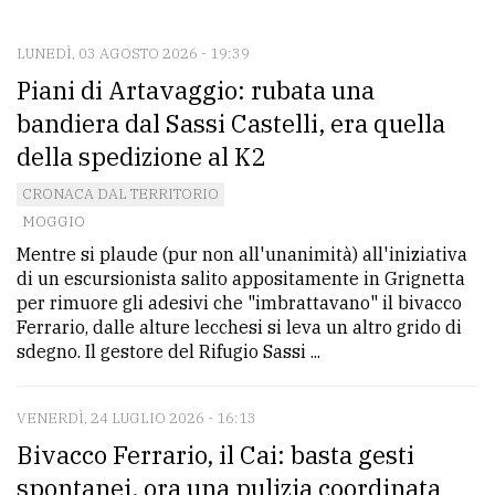
CONTATTI
La
LUNEDÌ, 03 AGOSTO 2026 - 19:39
Piani di Artavaggio: rubata una
redazione
bandiera dal Sassi Castelli, era quella
Scrivici
della spedizione al K2
Per
CRONACA DAL TERRITORIO
la
MOGGIO
tua
Mentre si plaude (pur non all'unanimità) all'iniziativa
pubblicità
di un escursionista salito appositamente in Grignetta
per rimuore gli adesivi che "imbrattavano" il bivacco
Ferrario, dalle alture lecchesi si leva un altro grido di
CERCA
sdegno. Il gestore del Rifugio Sassi ...
Cerca
per
VENERDÌ, 24 LUGLIO 2026 - 16:13
comune
Bivacco Ferrario, il Cai: basta gesti
spontanei, ora una pulizia coordinata
Ricerca