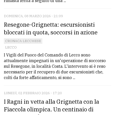
rimasta ferita a seguito di una ...
DOMENICA, 08 MARZO 2026 - 21:09
Resegone-Grignetta: escursionisti
bloccati in quota, soccorsi in azione
CRONACA LECCHESE
LECCO
​I Vigili del Fuoco del Comando di Lecco sono
attualmente impegnati in un'operazione di soccorso
sul Resegone, in località Costa. L'intervento si è reso
necessario per il recupero di due escursionisti che,
colti da forte affaticamento, si sono ...
LUNEDÌ, 02 FEBBRAIO 2026 - 17:20
I Ragni in vetta alla Grignetta con la
Fiaccola olimpica. Un centinaio di