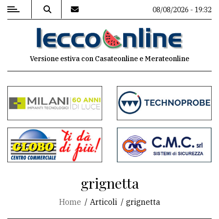
08/08/2026 - 19:32
MENU
Versione estiva con Casateonline e Merateonline
Editoriale
e
commenti
Contenuti
del
sito
Appuntamenti
grignetta
Meteo
Home
Articoli
grignetta