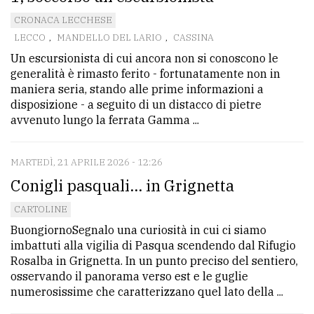
CRONACA LECCHESE
LECCO
,
MANDELLO DEL LARIO
,
CASSINA
Un escursionista di cui ancora non si conoscono le
generalità è rimasto ferito - fortunatamente non in
maniera seria, stando alle prime informazioni a
disposizione - a seguito di un distacco di pietre
avvenuto lungo la ferrata Gamma ...
MARTEDÌ, 21 APRILE 2026 - 12:26
Conigli pasquali... in Grignetta
CARTOLINE
BuongiornoSegnalo una curiosità in cui ci siamo
imbattuti alla vigilia di Pasqua scendendo dal Rifugio
Rosalba in Grignetta. In un punto preciso del sentiero,
osservando il panorama verso est e le guglie
numerosissime che caratterizzano quel lato della ...