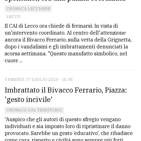
avanzata
CRONACA LECCHESE
LECCO
Il CAI di Lecco ora chiede di fermarsi. In vista di
LE
un'intervento coordinato. Al centro dell'attenzione
ALTRE
ancora il Bivacco Ferrario, sulla vetta della Grignetta,
TESTATE
dopo i vandalismi e gli imbrattamenti denunciati la
scorsa settimana. "Questo manufatto simbolico, nel
cuore ...
VENERDÌ, 17 LUGLIO 2026 - 15:45
Imbrattato il Bivacco Ferrario, Piazza:
PRIVACY
'gesto incivile'
Privacy
CRONACA DAL TERRITORIO
policy
“Auspico che gli autori di questo sfregio vengano
individuati e sia imposto loro di ripristinare il danno
Cookie
provocato. Sarebbe un gesto ‘educativo’, che ribadisce
policy
come cura, rispetto e civiltà sono sempre più forti