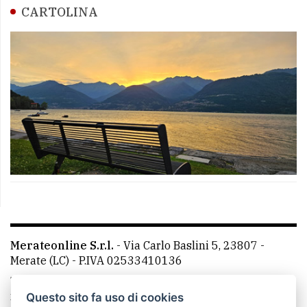
CARTOLINA
Merateonline S.r.l.
-
Via Carlo Baslini 5, 23807 -
Merate (LC)
- P.IVA 02533410136
Telefono:
039 9902881
- Whatsapp: 351 3481257 - E-
mail: redazione@leccoonline.com
Questo sito fa uso di cookies