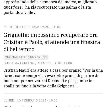
approfittando della clemenza del meteo, migliorato
quest'oggi, ha già recuperato una salma e la sta
portando a valle ...
MARTEDÌ, 11 FEBBRAIO 2025 - 21:15
Grignetta: impossibile recuperare ora
Cristian e Paolo, si attende una finestra
di bel tempo
CRONACA DAL TERRITORIO
ABBADIA LARIANA
,
MANDELLO DEL LARIO
Cristian Mauri era atteso a casa per pranzo. “Per la una
torno, come sempre”, aveva detto prima di partire di
buon ora per arrivare ai Resinelli e poi, gambe in
spalla, su fino alla vetta della Grignetta. ...
LUNEDÌ, 10 FEBBRAIO 2025 - 19:00