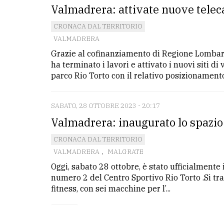
Valmadrera: attivate nuove teleca
CRONACA DAL TERRITORIO
VALMADRERA
Grazie al cofinanziamento di Regione Lombar
ha terminato i lavori e attivato i nuovi siti d
parco Rio Torto con il relativo posizionamento 
SABATO, 28 OTTOBRE 2023 - 20:17
Valmadrera: inaugurato lo spazio
CRONACA DAL TERRITORIO
VALMADRERA
,
MALGRATE
Oggi, sabato 28 ottobre, è stato ufficialment
numero 2 del Centro Sportivo Rio Torto .Si tra
fitness, con sei macchine per l’...