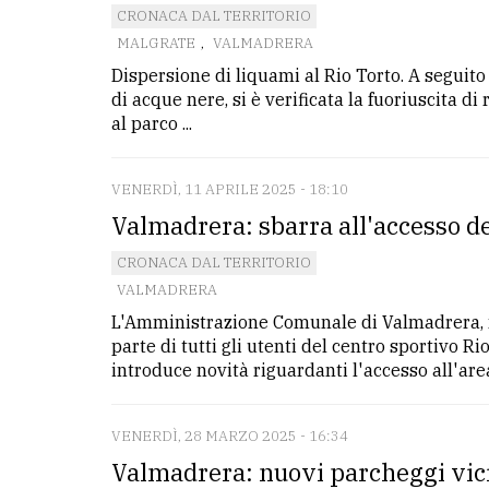
CRONACA DAL TERRITORIO
MALGRATE
,
VALMADRERA
Dispersione di liquami al Rio Torto. A seguito
di acque nere, si è verificata la fuoriuscita di
al parco ...
VENERDÌ, 11 APRILE 2025 - 18:10
Valmadrera: sbarra all'accesso de
CRONACA DAL TERRITORIO
VALMADRERA
L'Amministrazione Comunale di Valmadrera, nel
parte di tutti gli utenti del centro sportivo R
introduce novità riguardanti l'accesso all'area 
VENERDÌ, 28 MARZO 2025 - 16:34
Valmadrera: nuovi parcheggi vici