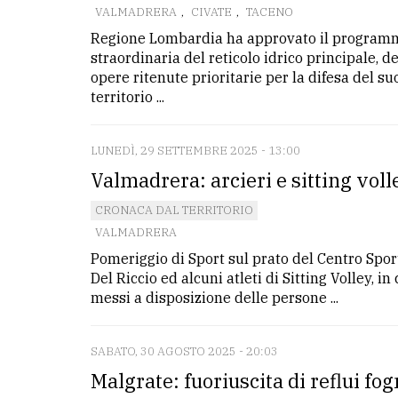
VALMADRERA
,
CIVATE
,
TACENO
Regione Lombardia ha approvato il programma
LE
ALTRE
straordinaria del reticolo idrico principale,
TESTATE
opere ritenute prioritarie per la difesa del su
territorio ...
LUNEDÌ, 29 SETTEMBRE 2025 - 13:00
Valmadrera: arcieri e sitting voll
CRONACA DAL TERRITORIO
PRIVACY
VALMADRERA
Privacy
Pomeriggio di Sport sul prato del Centro Sport
Del Riccio ed alcuni atleti di Sitting Volley, i
policy
messi a disposizione delle persone ...
Cookie
policy
SABATO, 30 AGOSTO 2025 - 20:03
Malgrate: fuoriuscita di reflui fog