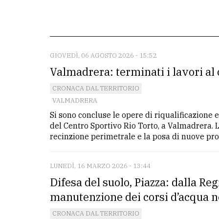
redazione
Scrivici
Per
GIOVEDÌ, 06 AGOSTO 2026 - 15:52
la
Valmadrera: terminati i lavori al
tua
CRONACA DAL TERRITORIO
pubblicità
VALMADRERA
Si sono concluse le opere di riqualificazione
CERCA
del Centro Sportivo Rio Torto, a Valmadrera. L
recinzione perimetrale e la posa di nuove prote
Cerca
per
LUNEDÌ, 16 MARZO 2026 - 13:44
comune
Difesa del suolo, Piazza: dalla Re
Ricerca
manutenzione dei corsi d’acqua n
avanzata
CRONACA DAL TERRITORIO