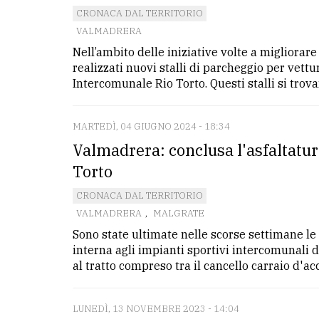
CRONACA DAL TERRITORIO
VALMADRERA
Nell’ambito delle iniziative volte a migliorare 
realizzati nuovi stalli di parcheggio per vettu
Intercomunale Rio Torto. Questi stalli si trovan
MARTEDÌ, 04 GIUGNO 2024 - 18:34
Valmadrera: conclusa l'asfaltatur
Torto
CRONACA DAL TERRITORIO
VALMADRERA
,
MALGRATE
Sono state ultimate nelle scorse settimane le
interna agli impianti sportivi intercomunali 
al tratto compreso tra il cancello carraio d'acc
LUNEDÌ, 13 NOVEMBRE 2023 - 14:04