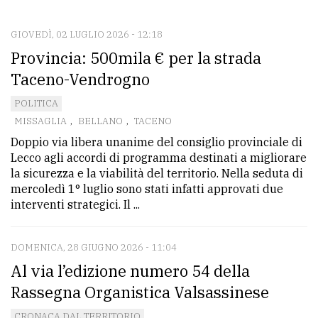
CONTATTI
La
GIOVEDÌ, 02 LUGLIO 2026 - 12:18
Provincia: 500mila € per la strada
redazione
Taceno-Vendrogno
Scrivici
POLITICA
Per
MISSAGLIA
,
BELLANO
,
TACENO
la
Doppio via libera unanime del consiglio provinciale di
tua
Lecco agli accordi di programma destinati a migliorare
pubblicità
la sicurezza e la viabilità del territorio. Nella seduta di
mercoledì 1° luglio sono stati infatti approvati due
interventi strategici. Il ...
CERCA
DOMENICA, 28 GIUGNO 2026 - 11:04
Cerca
Al via l’edizione numero 54 della
per
comune
Rassegna Organistica Valsassinese
Ricerca
CRONACA DAL TERRITORIO