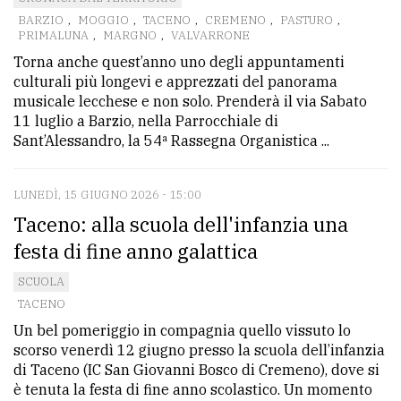
BARZIO
,
MOGGIO
,
TACENO
,
CREMENO
,
PASTURO
,
avanzata
PRIMALUNA
,
MARGNO
,
VALVARRONE
Torna anche quest’anno uno degli appuntamenti
culturali più longevi e apprezzati del panorama
LE
musicale lecchese e non solo. Prenderà il via Sabato
ALTRE
TESTATE
11 luglio a Barzio, nella Parrocchiale di
Sant’Alessandro, la 54ª Rassegna Organistica ...
LUNEDÌ, 15 GIUGNO 2026 - 15:00
Taceno: alla scuola dell'infanzia una
festa di fine anno galattica
PRIVACY
SCUOLA
Privacy
TACENO
policy
Un bel pomeriggio in compagnia quello vissuto lo
scorso venerdì 12 giugno presso la scuola dell’infanzia
Cookie
di Taceno (IC San Giovanni Bosco di Cremeno), dove si
policy
è tenuta la festa di fine anno scolastico. Un momento