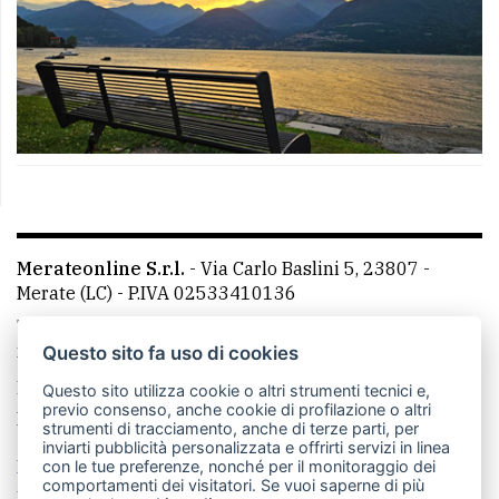
Merateonline S.r.l.
-
Via Carlo Baslini 5, 23807 -
Merate (LC)
- P.IVA 02533410136
Telefono:
039 9902881
- Whatsapp: 351 3481257 - E-
mail: redazione@leccoonline.com
Questo sito fa uso di cookies
La redazione
MerateOnline
CasateOnline
RSS
Questo sito utilizza cookie o altri strumenti tecnici e,
previo consenso, anche cookie di profilazione o altri
Made by
VIP
strumenti di tracciamento, anche di terze parti, per
inviarti pubblicità personalizzata e offrirti servizi in linea
Privacy policy
Cookie policy
con le tue preferenze, nonché per il monitoraggio dei
comportamenti dei visitatori. Se vuoi saperne di più
Rivedi le tue scelte sui cookie