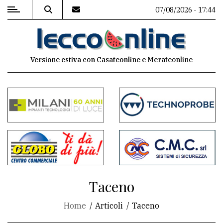
07/08/2026 - 17:44
MENU
Versione estiva con Casateonline e Merateonline
Editoriale
e
commenti
Contenuti
del
sito
Appuntamenti
Taceno
Meteo
Home
Articoli
Taceno