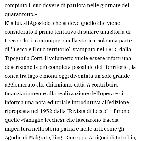
compiuto il suo dovere di patriota nelle giornate del
avanzata
quarantotto.»
E' a lui, all’Apostolo, che si deve quello che viene
LE
considerato il primo tentativo di stilare una Storia di
ALTRE
Lecco. Che è comunque, quella storica, solo una parte
TESTATE
di ''Lecco e il suo territorio”, stampato nel 1855 dalla
Tipografia Corti. Il volumetto vuole essere infatti una
descrizione la più completa possibile del “territorio”, la
conca tra lago e monti oggi diventata un solo grande
agglomerato che chiamiamo città. A contribuire
PRIVACY
finanziariamente alla realizzazione dell’opera – ci
informa una nota editoriale introduttiva all’edizione
Privacy
riproposta nel 1952 dalla “Rivista di Lecco” – furono
policy
quelle «famiglie lecchesi, che lasciarono traccia
Cookie
imperitura nella storia patria e nelle arti, come gli
policy
Agudio di Malgrate, l’ing, Giuseppe Arrigoni di Introbio,