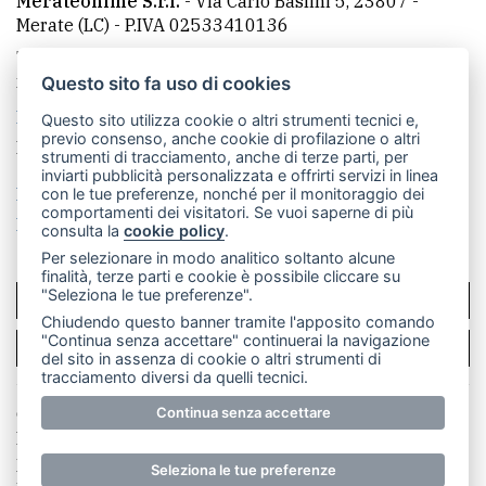
Merateonline S.r.l.
-
Via Carlo Baslini 5, 23807 -
Merate (LC)
- P.IVA 02533410136
Telefono:
039 9902881
- Whatsapp: 351 3481257 - E-
mail: redazione@leccoonline.com
Questo sito fa uso di cookies
La redazione
MerateOnline
CasateOnline
RSS
Questo sito utilizza cookie o altri strumenti tecnici e,
previo consenso, anche cookie di profilazione o altri
Made by
VIP
strumenti di tracciamento, anche di terze parti, per
inviarti pubblicità personalizzata e offrirti servizi in linea
Privacy policy
Cookie policy
con le tue preferenze, nonché per il monitoraggio dei
comportamenti dei visitatori. Se vuoi saperne di più
Rivedi le tue scelte sui cookie
consulta la
cookie policy
.
Per selezionare in modo analitico soltanto alcune
finalità, terze parti e cookie è possibile cliccare su
"Seleziona le tue preferenze".
SCRIVICI
Chiudendo questo banner tramite l'apposito comando
"Continua senza accettare" continuerai la navigazione
PER LA TUA PUBBLICITÀ
del sito in assenza di cookie o altri strumenti di
tracciamento diversi da quelli tecnici.
Continua senza accettare
© Copyright Merateonline S.r.l. - Tutti i diritti riservati.
E' proibita la riproduzione e pubblicazione anche
parziale di testi, articoli e immagini senza la
Seleziona le tue preferenze