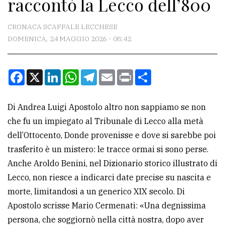
raccontò la Lecco dell’800
CONTATTI
La
CRONACA SCAFFALE LECCHESE
redazione
DOMENICA, 24 MAGGIO 2026 - 08:42
Scrivici
Facebook
X
LinkedIn
WhatsApp
Telegram
Email
Print
Condividi
Per
la
tua
Di Andrea Luigi Apostolo altro non sappiamo se non
pubblicità
che fu un impiegato al Tribunale di Lecco alla metà
dell’Ottocento, Donde provenisse e dove si sarebbe poi
trasferito è un mistero: le tracce ormai si sono perse.
CERCA
Anche Aroldo Benini, nel Dizionario storico illustrato di
Cerca
Lecco, non riesce a indicarci date precise su nascita e
per
morte, limitandosi a un generico XIX secolo. Di
comune
Apostolo scrisse Mario Cermenati: «Una degnissima
persona, che soggiornò nella città nostra, dopo aver
Ricerca