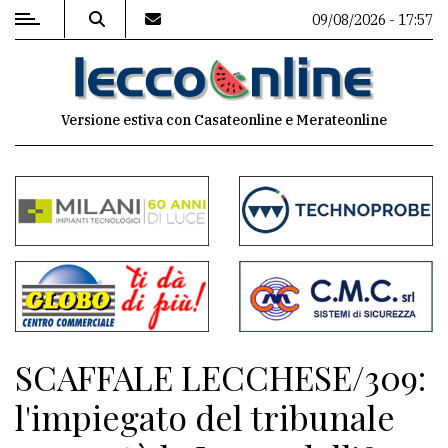
09/08/2026 - 17:57
MENU
Versione estiva con Casateonline e Merateonline
Editoriale
e
commenti
Contenuti
del
sito
Appuntamenti
SCAFFALE LECCHESE/309:
Meteo
l'impiegato del tribunale