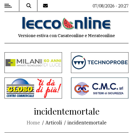
07/08/2026 - 20:27
MENU
Versione estiva con Casateonline e Merateonline
Editoriale
e
commenti
Contenuti
del
sito
Appuntamenti
incidentemortale
Meteo
Home
Articoli
incidentemortale