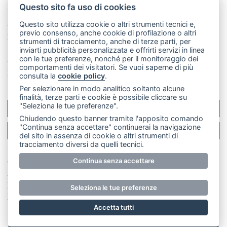
mail: redazione@leccoonline.com
Questo sito fa uso di cookies
La redazione
MerateOnline
CasateOnline
RSS
Questo sito utilizza cookie o altri strumenti tecnici e,
previo consenso, anche cookie di profilazione o altri
Made by
VIP
strumenti di tracciamento, anche di terze parti, per
inviarti pubblicità personalizzata e offrirti servizi in linea
Privacy policy
Cookie policy
con le tue preferenze, nonché per il monitoraggio dei
comportamenti dei visitatori. Se vuoi saperne di più
Rivedi le tue scelte sui cookie
consulta la
cookie policy
.
Per selezionare in modo analitico soltanto alcune
finalità, terze parti e cookie è possibile cliccare su
"Seleziona le tue preferenze".
SCRIVICI
Chiudendo questo banner tramite l'apposito comando
"Continua senza accettare" continuerai la navigazione
PER LA TUA PUBBLICITÀ
del sito in assenza di cookie o altri strumenti di
tracciamento diversi da quelli tecnici.
© Copyright Merateonline S.r.l. - Tutti i diritti riservati.
Continua senza accettare
E' proibita la riproduzione e pubblicazione anche
parziale di testi, articoli e immagini senza la
Seleziona le tue preferenze
preventiva autorizzazione scritta dell'editore. RI Lecco
numero Rea LC 291.277 - Capitale sociale 10.329,14 €
Accetta tutti