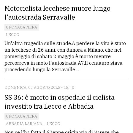
Motociclista lecchese muore lungo
l'autostrada Serravalle
CRONACA NERA
LECCO
Un'altra tragedia sulle strade.A perdere la vita è stato
un lecchese di 26 anni, con dimora a Milano, che nel
pomeriggio di sabato 2 maggio è morto mentre
percorreva in moto l'autostrada A7.Il centauro stava
procedendo lungo la Serravalle ...
DOMENICA, 03 AGOSTO 2025 - 15:40
SS 36: è morto in ospedale il ciclista
investito tra Lecco e Abbadia
CRONACA NERA
ABBADIA LARIANA
,
LECCO
Non ce l'ha fatta il 67enne originario di Varese che