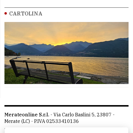
CARTOLINA
Merateonline S.r.l.
-
Via Carlo Baslini 5, 23807 -
Merate (LC)
- P.IVA 02533410136
Telefono:
039 9902881
- Whatsapp: 351 3481257 - E-