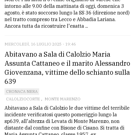
intorno alle 9.00 della mattinata di oggi, domenica 3
agosto, è stato soccorso lungo la SS 36 (direzione nord)
nel tratto compreso tra Lecco e Abbadia Lariana.
Ancora tutta da ricostruire l'esatta ...
MERCOLEDÌ, 16 LUGLIO 2025 - 19:46
Abitavano a Sala di Calolzio Maria
Assunta Cattaneo e il marito Alessandro
Giovenzana, vittime dello schianto sulla
639
CRONACA NERA
CALOLZIOCORTE
,
MONTE MARENZO
Abitavano a Sala di Calolzio le due vittime del terribile
incidente verificatosi questo pomeriggio lungo la
sp639, all'altezza di Levata di Monte Marenzo, non
distante dal confine con Bisone di Cisano. Si tratta di
Maria Assunta Cattaneo, classe 1957, ex ...