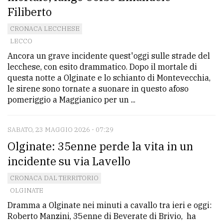
Filiberto
avanzata
CRONACA LECCHESE
LECCO
LE
Ancora un grave incidente quest'oggi sulle strade del
ALTRE
TESTATE
lecchese, con esito drammatico. Dopo il mortale di
questa notte a Olginate e lo schianto di Montevecchia,
le sirene sono tornate a suonare in questo afoso
pomeriggio a Maggianico per un ...
SABATO, 23 MAGGIO 2026 - 07:29
Olginate: 35enne perde la vita in un
PRIVACY
incidente su via Lavello
Privacy
CRONACA DAL TERRITORIO
policy
OLGINATE
Cookie
Dramma a Olginate nei minuti a cavallo tra ieri e oggi:
policy
Roberto Manzini, 35enne di Beverate di Brivio, ha