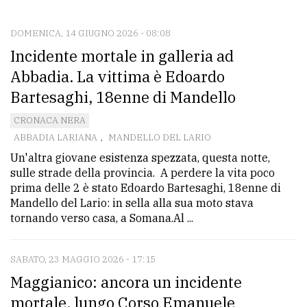
CONTATTI
La
DOMENICA, 14 GIUGNO 2026 - 08:08
Incidente mortale in galleria ad
redazione
Abbadia. La vittima è Edoardo
Scrivici
Bartesaghi, 18enne di Mandello
Per
CRONACA NERA
la
ABBADIA LARIANA
,
MANDELLO DEL LARIO
tua
Un'altra giovane esistenza spezzata, questa notte,
pubblicità
sulle strade della provincia. A perdere la vita poco
prima delle 2 è stato Edoardo Bartesaghi, 18enne di
Mandello del Lario: in sella alla sua moto stava
CERCA
tornando verso casa, a Somana.Al ...
Cerca
per
SABATO, 23 MAGGIO 2026 - 17:15
comune
Maggianico: ancora un incidente
mortale, lungo Corso Emanuele
Ricerca