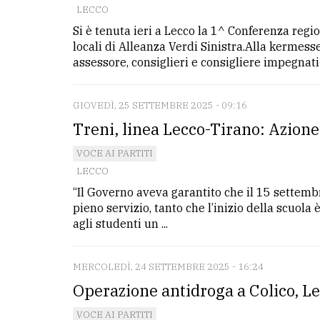
LECCO
Si è tenuta ieri a Lecco la 1^ Conferenza regi
LE
ALTRE
locali di Alleanza Verdi Sinistra.Alla kermess
TESTATE
assessore, consiglieri e consigliere impegnati 
GIOVEDÌ, 25 SETTEMBRE 2025 - 09:16
Treni, linea Lecco-Tirano: Azione
VOCE AI PARTITI
LECCO
PRIVACY
“Il Governo aveva garantito che il 15 settem
Privacy
pieno servizio, tanto che l’inizio della scuola
agli studenti un ...
policy
Cookie
MERCOLEDÌ, 24 SETTEMBRE 2025 - 16:24
policy
Operazione antidroga a Colico, Leg
VOCE AI PARTITI