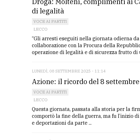
Droga: Molteni, complimenti ai C
di legalità
VOCE AI PARTITI
LECCO
“Gli arresti eseguiti nella giornata odierna d
collaborazione con la Procura della Repubbli
operazione di legalità e di sicurezza frutto di 
LUNEDÌ, 08 SETTEMBRE 2025 - 11:14
Azione: il ricordo del 8 settembr
VOCE AI PARTITI
LECCO
Questa giornata, passata alla storia per la fir
comportò la fine della guerra, ma fu l’inizio 
e deportazioni da parte ...