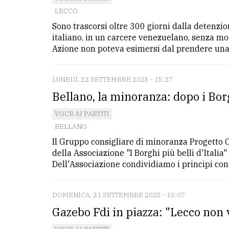
LECCO
Sono trascorsi oltre 300 giorni dalla detenzio
italiano, in un carcere venezuelano, senza mot
Azione non poteva esimersi dal prendere una po
LUNEDÌ, 22 SETTEMBRE 2025 - 15:27
Bellano, la minoranza: dopo i Borg
VOCE AI PARTITI
BELLANO
Il Gruppo consigliare di minoranza Progetto 
della Associazione "I Borghi più belli d'Italia
Dell'Associazione condividiamo i principi conte
DOMENICA, 21 SETTEMBRE 2025 - 13:07
Gazebo Fdi in piazza: "Lecco non 