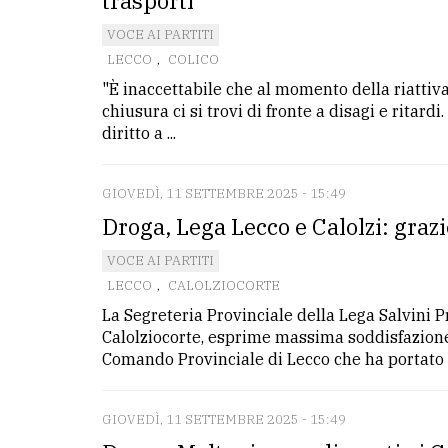
trasporti
VOCE AI PARTITI
LECCO
,
COLICO
"È inaccettabile che al momento della riatti
chiusura ci si trovi di fronte a disagi e ritar
diritto a ...
GIOVEDÌ, 11 SETTEMBRE 2025 - 15:49
Droga, Lega Lecco e Calolzi: graz
VOCE AI PARTITI
LECCO
,
CALOLZIOCORTE
La Segreteria Provinciale della Lega Salvini P
Calolziocorte, esprime massima soddisfazione
Comando Provinciale di Lecco che ha portato all
GIOVEDÌ, 11 SETTEMBRE 2025 - 15:49