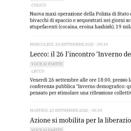
COLICO
Nuova maxi operazione della Polizia di Stato d
bivacchi di spaccio e sequestrati nei giorni sco
stupefacenti (cocaina, eroina hashish), 19 mila 
MERCOLEDÌ, 24 SETTEMBRE 2025 - 09:44
Lecco: il 26 l'incontro 'Inverno d
VOCE AI PARTITI
LECCO
Venerdì 26 settembre alle ore 18:00, presso la 
conferenza pubblica “Inverno demografico: q
pensato per stimolare una riflessione collettiva
MARTEDÌ, 23 SETTEMBRE 2025 - 08:38
Azione si mobilita per la liberazi
VOCE AI PARTITI