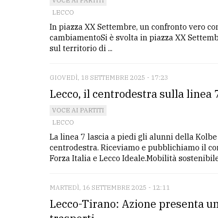
VOCE AI PARTITI
LECCO
In piazza XX Settembre, un confronto vero con i 
cambiamentoSi è svolta in piazza XX Settembr
sul territorio di ...
GIOVEDÌ, 18 SETTEMBRE 2025 - 17:23
Lecco, il centrodestra sulla linea 
VOCE AI PARTITI
LECCO
La linea 7 lascia a piedi gli alunni della Kolb
centrodestra. Riceviamo e pubblichiamo il com
Forza Italia e Lecco Ideale.Mobilità sostenibile?
MARTEDÌ, 16 SETTEMBRE 2025 - 12:11
Lecco-Tirano: Azione presenta un