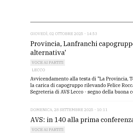
redazione
Scrivici
Per
GIOVEDÌ, 02 OTTOBRE 2025 - 14:53
la
Provincia, Lanfranchi capogruppo
tua
alternativa'
pubblicità
VOCE AI PARTITI
LECCO
CERCA
Avvicendamento alla testa di "La Provincia, 
la carica di capogruppo rilevando Felice Rocc
Cerca
Segreteria di AVS Lecco - segno della buona co
per
comune
DOMENICA, 28 SETTEMBRE 2025 - 10:11
Ricerca
AVS: in 140 alla prima conferenz
avanzata
VOCE AI PARTITI