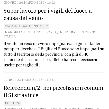
GIOVEDÌ, 26 MARZO 2026 - 16:26
Super lavoro per i vigili del fuoco a
causa del vento
CRONACA DAL TERRITORIO
MANDELLO DEL LARIO
,
DORIO
,
NIBIONNO
,
PADERNO
D'ADDA
Il vento ha reso davvero impegnativa la giornata dei
pompieri lecchesi. I Vigili del Fuoco sono impegnati su
tutto il territorio della provincia, con più di 40
richieste di soccorso. Le raffiche ha reso necessarie
uscite per taglio di ...
LUNEDÌ, 23 MARZO 2026 - 15:38
Referendum/2: nei piccolissimi comuni
il SI stravince
POLITICA