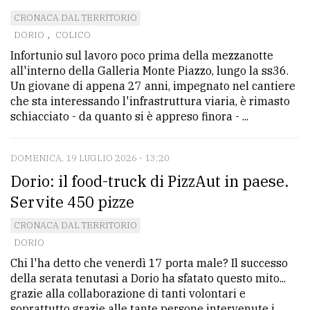
CRONACA DAL TERRITORIO
DORIO
,
COLICO
Infortunio sul lavoro poco prima della mezzanotte
all'interno della Galleria Monte Piazzo, lungo la ss36.
Un giovane di appena 27 anni, impegnato nel cantiere
che sta interessando l'infrastruttura viaria, è rimasto
schiacciato - da quanto si è appreso finora - ...
DOMENICA, 19 LUGLIO 2026 - 13:20
Dorio: il food-truck di PizzAut in paese.
Servite 450 pizze
CRONACA DAL TERRITORIO
DORIO
Chi l'ha detto che venerdì 17 porta male? Il successo
della serata tenutasi a Dorio ha sfatato questo mito...
grazie alla collaborazione di tanti volontari e
soprattutto grazie alle tante persone intervenute i