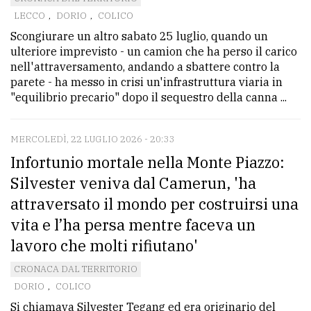
LECCO
,
DORIO
,
COLICO
avanzata
Scongiurare un altro sabato 25 luglio, quando un
ulteriore imprevisto - un camion che ha perso il carico
LE
nell'attraversamento, andando a sbattere contro la
ALTRE
parete - ha messo in crisi un'infrastruttura viaria in
TESTATE
"equilibrio precario" dopo il sequestro della canna ...
MERCOLEDÌ, 22 LUGLIO 2026 - 20:33
Infortunio mortale nella Monte Piazzo:
Silvester veniva dal Camerun, 'ha
attraversato il mondo per costruirsi una
PRIVACY
vita e l’ha persa mentre faceva un
Privacy
lavoro che molti rifiutano'
policy
CRONACA DAL TERRITORIO
Cookie
DORIO
,
COLICO
policy
Si chiamava Silvester Tegang ed era originario del