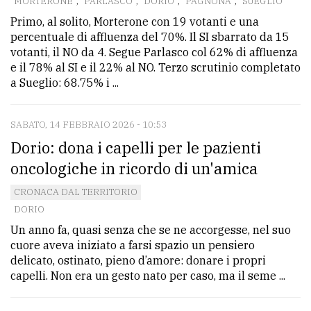
MORTERONE
,
PARLASCO
,
DORIO
,
PAGNONA
,
SUEGLIO
Primo, al solito, Morterone con 19 votanti e una
percentuale di affluenza del 70%. Il SI sbarrato da 15
votanti, il NO da 4. Segue Parlasco col 62% di affluenza
e il 78% al SI e il 22% al NO. Terzo scrutinio completato
a Sueglio: 68.75% i ...
SABATO, 14 FEBBRAIO 2026 - 10:53
Dorio: dona i capelli per le pazienti
oncologiche in ricordo di un'amica
CRONACA DAL TERRITORIO
DORIO
Un anno fa, quasi senza che se ne accorgesse, nel suo
cuore aveva iniziato a farsi spazio un pensiero
delicato, ostinato, pieno d’amore: donare i propri
capelli. Non era un gesto nato per caso, ma il seme ...