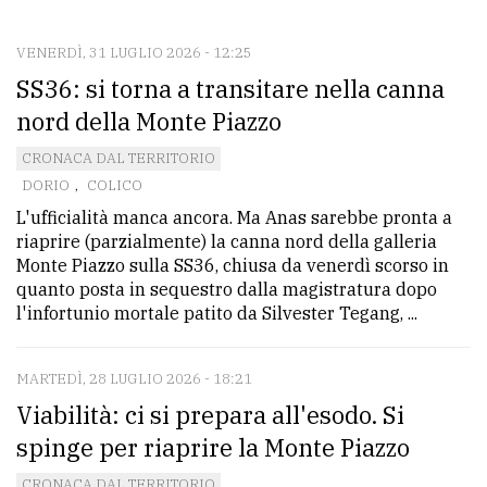
CONTATTI
La
VENERDÌ, 31 LUGLIO 2026 - 12:25
SS36: si torna a transitare nella canna
redazione
nord della Monte Piazzo
Scrivici
CRONACA DAL TERRITORIO
Per
DORIO
,
COLICO
la
L'ufficialità manca ancora. Ma Anas sarebbe pronta a
tua
riaprire (parzialmente) la canna nord della galleria
pubblicità
Monte Piazzo sulla SS36, chiusa da venerdì scorso in
quanto posta in sequestro dalla magistratura dopo
l'infortunio mortale patito da Silvester Tegang, ...
CERCA
MARTEDÌ, 28 LUGLIO 2026 - 18:21
Cerca
Viabilità: ci si prepara all'esodo. Si
per
comune
spinge per riaprire la Monte Piazzo
Ricerca
CRONACA DAL TERRITORIO