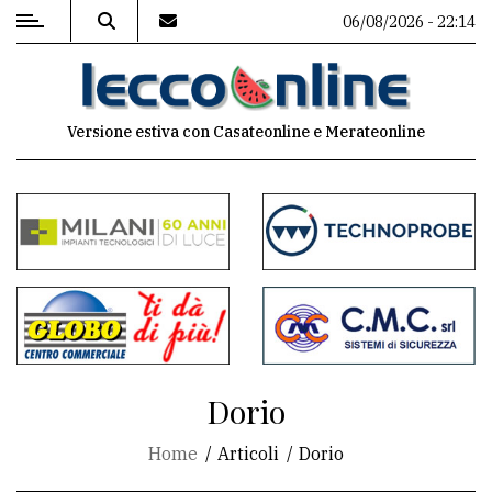
06/08/2026 - 22:14
MENU
Versione estiva con Casateonline e Merateonline
Editoriale
e
commenti
Contenuti
del
sito
Appuntamenti
Dorio
Meteo
Home
Articoli
Dorio