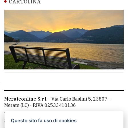
CARTOLINA
Merateonline S.r.l.
-
Via Carlo Baslini 5, 23807 -
Merate (LC)
- P.IVA 02533410136
Telefono:
039 9902881
- Whatsapp: 351 3481257 - E-
mail: redazione@leccoonline.com
Questo sito fa uso di cookies