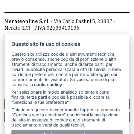
Merateonline S.r.l.
-
Via Carlo Baslini 5, 23807 -
Merate (LC)
- P.IVA 02533410136
Telefono:
039 9902881
- Whatsapp: 351 3481257 - E-
mail: redazione@leccoonline.com
Questo sito fa uso di cookies
La redazione
MerateOnline
CasateOnline
RSS
Questo sito utilizza cookie o altri strumenti tecnici e,
previo consenso, anche cookie di profilazione o altri
Made by
VIP
strumenti di tracciamento, anche di terze parti, per
inviarti pubblicità personalizzata e offrirti servizi in linea
Privacy policy
Cookie policy
con le tue preferenze, nonché per il monitoraggio dei
comportamenti dei visitatori. Se vuoi saperne di più
Rivedi le tue scelte sui cookie
consulta la
cookie policy
.
Per selezionare in modo analitico soltanto alcune
finalità, terze parti e cookie è possibile cliccare su
"Seleziona le tue preferenze".
SCRIVICI
Chiudendo questo banner tramite l'apposito comando
"Continua senza accettare" continuerai la navigazione
PER LA TUA PUBBLICITÀ
del sito in assenza di cookie o altri strumenti di
tracciamento diversi da quelli tecnici.