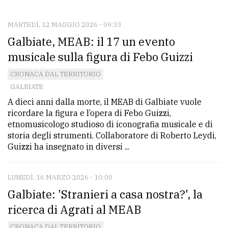
CONTATTI
La
MARTEDÌ, 12 MAGGIO 2026 - 09:33
Galbiate, MEAB: il 17 un evento
redazione
musicale sulla figura di Febo Guizzi
Scrivici
CRONACA DAL TERRITORIO
Per
GALBIATE
la
A dieci anni dalla morte, il MEAB di Galbiate vuole
tua
ricordare la figura e l’opera di Febo Guizzi,
pubblicità
etnomusicologo studioso di iconografia musicale e di
storia degli strumenti. Collaboratore di Roberto Leydi,
Guizzi ha insegnato in diversi ...
CERCA
LUNEDÌ, 16 MARZO 2026 - 10:00
Cerca
Galbiate: 'Stranieri a casa nostra?', la
per
comune
ricerca di Agrati al MEAB
Ricerca
CRONACA DAL TERRITORIO