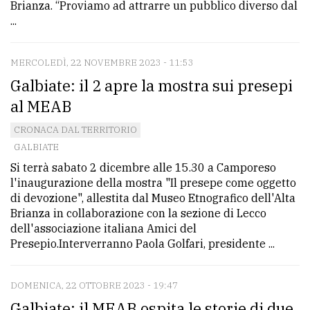
Brianza. “Proviamo ad attrarre un pubblico diverso dal
...
MERCOLEDÌ, 22 NOVEMBRE 2023 - 11:53
Galbiate: il 2 apre la mostra sui presepi
al MEAB
CRONACA DAL TERRITORIO
GALBIATE
Si terrà sabato 2 dicembre alle 15.30 a Camporeso
l'inaugurazione della mostra "Il presepe come oggetto
di devozione", allestita dal Museo Etnografico dell'Alta
Brianza in collaborazione con la sezione di Lecco
dell'associazione italiana Amici del
Presepio.Interverranno Paola Golfari, presidente ...
DOMENICA, 22 OTTOBRE 2023 - 19:47
Galbiate: il MEAB ospita le storie di due