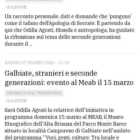
GALBIATE
avanzata
Un racconto personale, dati e domande che ‘pungono’
come il tafano dell’Apologia di Socrate. È partendo da
LE
qui che Odilla Agrati, filosofa e antropologa, ha guidato
ALTRE
la riflessione sul tema delle seconde generazioni
TESTATE
durante il ...
SABATO, 07 MARZO 2026 - 11:10
Galbiate, stranieri e seconde
generazioni: evento al Meab il 15 marzo
PRIVACY
CRONACA DAL TERRITORIO
GALBIATE
Privacy
Sarà Odilla Agrati la relatrice dell'iniziativa in
policy
programma domenica 15 marzo al MEAB, il Museo
Etnografico dell'Alta Brianza del Parco Monte Barro
Cookie
situato in località Camporeso di Galbiate nell'ambito
policy
del programma ''Voci, gesti, culture. Tra locale e