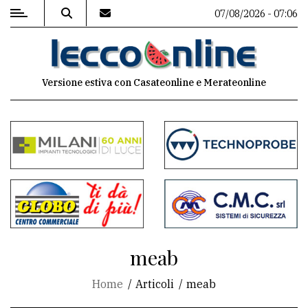
07/08/2026 - 07:06
MENU
Versione estiva con Casateonline e Merateonline
Editoriale
e
commenti
Contenuti
del
sito
Appuntamenti
meab
Meteo
Home
Articoli
meab