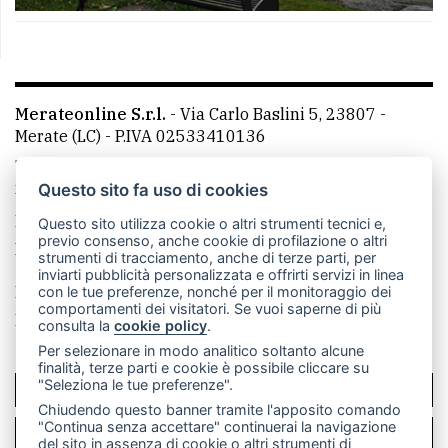
Merateonline S.r.l.
-
Via Carlo Baslini 5, 23807 -
Merate (LC)
- P.IVA 02533410136
Telefono:
039 9902881
- Whatsapp: 351 3481257 - E-
mail: redazione@leccoonline.com
Questo sito fa uso di cookies
La redazione
MerateOnline
CasateOnline
RSS
Questo sito utilizza cookie o altri strumenti tecnici e,
previo consenso, anche cookie di profilazione o altri
Made by
VIP
strumenti di tracciamento, anche di terze parti, per
inviarti pubblicità personalizzata e offrirti servizi in linea
Privacy policy
Cookie policy
con le tue preferenze, nonché per il monitoraggio dei
comportamenti dei visitatori. Se vuoi saperne di più
Rivedi le tue scelte sui cookie
consulta la
cookie policy
.
Per selezionare in modo analitico soltanto alcune
finalità, terze parti e cookie è possibile cliccare su
"Seleziona le tue preferenze".
SCRIVICI
Chiudendo questo banner tramite l'apposito comando
"Continua senza accettare" continuerai la navigazione
PER LA TUA PUBBLICITÀ
del sito in assenza di cookie o altri strumenti di