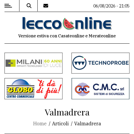
06/08/2026 - 21:05
MENU
Versione estiva con Casateonline e Merateonline
Editoriale
e
commenti
Contenuti
del
sito
Appuntamenti
Valmadrera
Meteo
Home
Articoli
Valmadrera