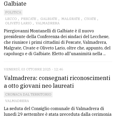
Galbiate
POLITICA
LECCO
,
PESCATE
,
GALBIATE
,
MALGRATE
,
CIVATE
,
OLIVETO LARIO
,
VALMADRERA
Piergiovanni Montanelli di Galbiate è il nuovo
presidente della Conferenza dei sindaci del Lecchese,
che riunisce i primi cittadini di Pescate, Valmadrera,
Malgrate, Civate e Oliveto Lario, oltre che, appunto, del
capoluogo e di Galbiate. Eletto all'unanimità nella ...
VENERDÌ, 03 OTTOBRE 2025 - 12:46
Valmadrera: consegnati riconoscimenti
a otto giovani neo laureati
CRONACA DAL TERRITORIO
VALMADRERA
La seduta del Consiglio comunale di Valmadrera di
lunedì 29 settembre è stata preceduta dalla cerimonia