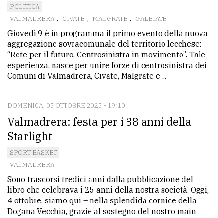
POLITICA
VALMADRERA
,
CIVATE
,
MALGRATE
,
GALBIATE
Giovedì 9 è in programma il primo evento della nuova
aggregazione sovracomunale del territorio lecchese:
“Rete per il futuro. Centrosinistra in movimento”. Tale
esperienza, nasce per unire forze di centrosinistra dei
Comuni di Valmadrera, Civate, Malgrate e ...
DOMENICA, 05 OTTOBRE 2025 - 19:10
Valmadrera: festa per i 38 anni della
Starlight
SPORT BASKET
VALMADRERA
Sono trascorsi tredici anni dalla pubblicazione del
libro che celebrava i 25 anni della nostra società. Oggi,
4 ottobre, siamo qui – nella splendida cornice della
Dogana Vecchia, grazie al sostegno del nostro main