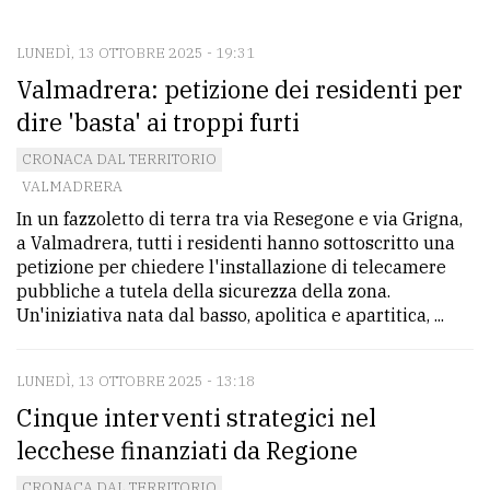
CONTATTI
La
LUNEDÌ, 13 OTTOBRE 2025 - 19:31
Valmadrera: petizione dei residenti per
redazione
dire 'basta' ai troppi furti
Scrivici
CRONACA DAL TERRITORIO
Per
VALMADRERA
la
In un fazzoletto di terra tra via Resegone e via Grigna,
tua
a Valmadrera, tutti i residenti hanno sottoscritto una
pubblicità
petizione per chiedere l'installazione di telecamere
pubbliche a tutela della sicurezza della zona.
Un'iniziativa nata dal basso, apolitica e apartitica, ...
CERCA
LUNEDÌ, 13 OTTOBRE 2025 - 13:18
Cerca
Cinque interventi strategici nel
per
comune
lecchese finanziati da Regione
Ricerca
CRONACA DAL TERRITORIO