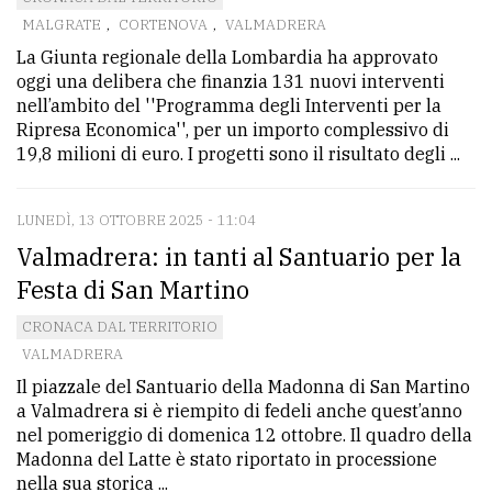
MALGRATE
,
CORTENOVA
,
VALMADRERA
avanzata
La Giunta regionale della Lombardia ha approvato
oggi una delibera che finanzia 131 nuovi interventi
LE
nell’ambito del ''Programma degli Interventi per la
ALTRE
Ripresa Economica'', per un importo complessivo di
TESTATE
19,8 milioni di euro. I progetti sono il risultato degli ...
LUNEDÌ, 13 OTTOBRE 2025 - 11:04
Valmadrera: in tanti al Santuario per la
Festa di San Martino
PRIVACY
CRONACA DAL TERRITORIO
VALMADRERA
Privacy
Il piazzale del Santuario della Madonna di San Martino
policy
a Valmadrera si è riempito di fedeli anche quest’anno
nel pomeriggio di domenica 12 ottobre. Il quadro della
Cookie
Madonna del Latte è stato riportato in processione
policy
nella sua storica ...