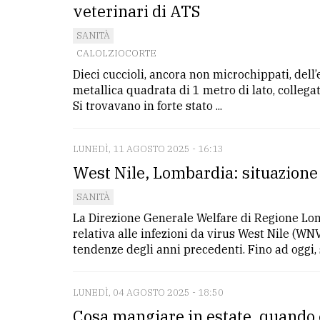
veterinari di ATS
SANITÀ
CALOLZIOCORTE
Dieci cuccioli, ancora non microchippati, dell
metallica quadrata di 1 metro di lato, collegat
Si trovavano in forte stato ...
LUNEDÌ, 11 AGOSTO 2025 - 16:13
West Nile, Lombardia: situazione i
SANITÀ
La Direzione Generale Welfare di Regione Lo
relativa alle infezioni da virus West Nile (WNV
tendenze degli anni precedenti. Fino ad oggi, s
LUNEDÌ, 04 AGOSTO 2025 - 18:50
Cosa mangiare in estate, quando e