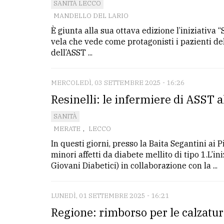
SANITÀ LECCO
MANDELLO DEL LARIO
È giunta alla sua ottava edizione l’iniziativa “
vela che vede come protagonisti i pazienti d
dell’ASST ...
MERCOLEDÌ, 03 SETTEMBRE 2025 - 16:26
Resinelli: le infermiere di ASST 
SANITÀ
MERATE
,
LECCO
In questi giorni, presso la Baita Segantini ai 
minori affetti da diabete mellito di tipo 1.L’
Giovani Diabetici) in collaborazione con la ...
LUNEDÌ, 01 SETTEMBRE 2025 - 16:21
Regione: rimborso per le calzatur