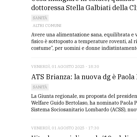
dottoressa Stella Galbiati della C
SANITÀ
ALTRI COMUNI
Avere una alimentazione sana, equilibrata e 
fisico è sottoposto a temperature roventi, al r
costume”, per uomini e donne indistintamente.
VENERDÌ, 01 AGOSTO 2025 - 18:30
ATS Brianza: la nuova dg è Paola
SANITÀ
La Giunta regionale, su proposta del president
Welfare Guido Bertolaso, ha nominato Paola Pal
Sistema Sociosanitario Lombardo (ACSS), nuovo
VENERDÌ, 01 AGOSTO 2025 - 17:30