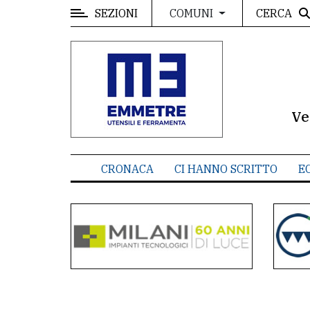
SEZIONI
CERCA
COMUNI
MENU
Editoriale
e
commenti
Ve
Contenuti
del
CRONACA
CI HANNO SCRITTO
E
sito
Appuntamenti
Meteo
CONTATTI
La