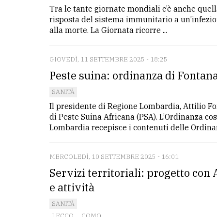
Tra le tante giornate mondiali c’è anche quell
risposta del sistema immunitario a un’infezi
LE
alla morte. La Giornata ricorre ...
ALTRE
TESTATE
GIOVEDÌ, 11 SETTEMBRE 2025 - 18:25
Peste suina: ordinanza di Fontana
SANITÀ
Il presidente di Regione Lombardia, Attilio 
di Peste Suina Africana (PSA). L’Ordinanza cos
PRIVACY
Lombardia recepisce i contenuti delle Ordinanz
Privacy
policy
MERCOLEDÌ, 10 SETTEMBRE 2025 - 16:01
Servizi territoriali: progetto co
Cookie
e attività
policy
SANITÀ
LECCO
,
COMO