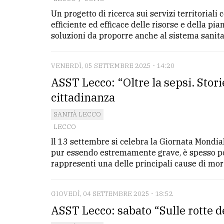
Un progetto di ricerca sui servizi territoriali 
efficiente ed efficace delle risorse e della pi
soluzioni da proporre anche al sistema sanitari
VENERDÌ, 05 SETTEMBRE 2025 - 14:20
ASST Lecco: “Oltre la sepsi. Stori
cittadinanza
SANITÀ LECCO
LECCO
Il 13 settembre si celebra la Giornata Mondia
pur essendo estremamente grave, è spesso po
rappresenti una delle principali cause di morte 
GIOVEDÌ, 04 SETTEMBRE 2025 - 18:52
ASST Lecco: sabato “Sulle rotte d