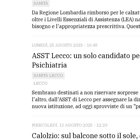
SANITÀ
Da Regione Lombardia rimborso per le calzat
oltre i Livelli Essenziali di Assistenza (LEA) 
bisogno e l'appropriatezza prescrittiva. Queste
LUNEDÌ, 25 AGOSTO 2025 - 16:45
ASST Lecco: un solo candidato per
Psichiatria
SANITÀ LECCO
LECCO
Sembrano destinati a non riservare sorprese 
l'altro, dall'ASST di Lecco per assegnare la d
nuova istituzione, ad oggi sprovviste di un "pri
MERCOLEDÌ, 13 AGOSTO 2025 - 12:29
Calolzio: sul balcone sotto il sole, 