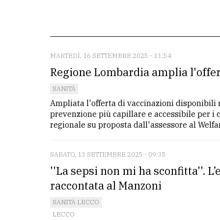
redazione
Scrivici
Per
MARTEDÌ, 16 SETTEMBRE 2025 - 11:54
la
Regione Lombardia amplia l'offer
tua
SANITÀ
pubblicità
Ampliata l'offerta di vaccinazioni disponibili
prevenzione più capillare e accessibile per i 
regionale su proposta dall'assessore al Welfare
CERCA
Cerca
SABATO, 13 SETTEMBRE 2025 - 09:35
per
''La sepsi non mi ha sconfitta''. 
comune
raccontata al Manzoni
Ricerca
SANITÀ LECCO
avanzata
LECCO