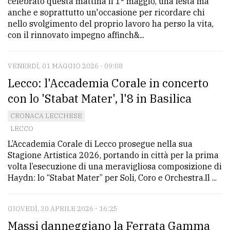
celebrato questa mattina il 1° maggio, una festa ma
anche e soprattutto un'occasione per ricordare chi
nello svolgimento del proprio lavoro ha perso la vita,
con il rinnovato impegno affinch&...
VENERDÌ, 01 MAGGIO 2026 - 09:08
Lecco: l'Accademia Corale in concerto
con lo 'Stabat Mater', l'8 in Basilica
CRONACA LECCHESE
LECCO
L’Accademia Corale di Lecco prosegue nella sua
Stagione Artistica 2026, portando in città per la prima
volta l’esecuzione di una meravigliosa composizione di
Haydn: lo “Stabat Mater” per Soli, Coro e Orchestra.Il ...
GIOVEDÌ, 30 APRILE 2026 - 16:25
Massi danneggiano la Ferrata Gamma