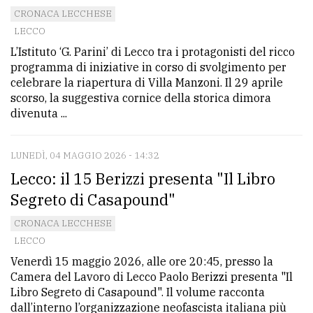
CRONACA LECCHESE
avanzata
LECCO
L’Istituto ‘G. Parini’ di Lecco tra i protagonisti del ricco
LE
programma di iniziative in corso di svolgimento per
ALTRE
celebrare la riapertura di Villa Manzoni. Il 29 aprile
TESTATE
scorso, la suggestiva cornice della storica dimora
divenuta ...
LUNEDÌ, 04 MAGGIO 2026 - 14:32
Lecco: il 15 Berizzi presenta "Il Libro
Segreto di Casapound"
PRIVACY
CRONACA LECCHESE
Privacy
LECCO
policy
Venerdì 15 maggio 2026, alle ore 20:45, presso la
Camera del Lavoro di Lecco Paolo Berizzi presenta "Il
Cookie
Libro Segreto di Casapound". Il volume racconta
policy
dall’interno l’organizzazione neofascista italiana più