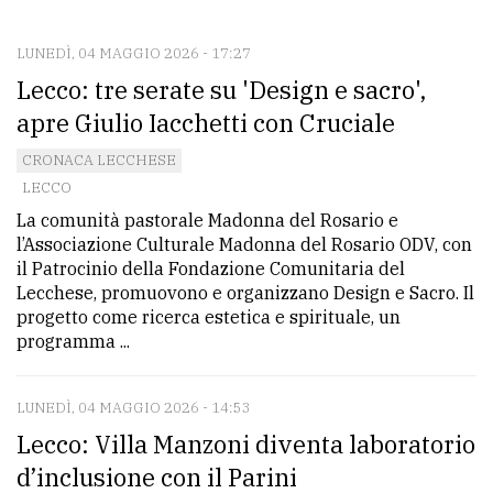
CONTATTI
La
LUNEDÌ, 04 MAGGIO 2026 - 17:27
Lecco: tre serate su 'Design e sacro',
redazione
apre Giulio Iacchetti con Cruciale
Scrivici
CRONACA LECCHESE
Per
LECCO
la
La comunità pastorale Madonna del Rosario e
tua
l’Associazione Culturale Madonna del Rosario ODV, con
pubblicità
il Patrocinio della Fondazione Comunitaria del
Lecchese, promuovono e organizzano Design e Sacro. Il
progetto come ricerca estetica e spirituale, un
CERCA
programma ...
Cerca
LUNEDÌ, 04 MAGGIO 2026 - 14:53
per
Lecco: Villa Manzoni diventa laboratorio
comune
d’inclusione con il Parini
Ricerca