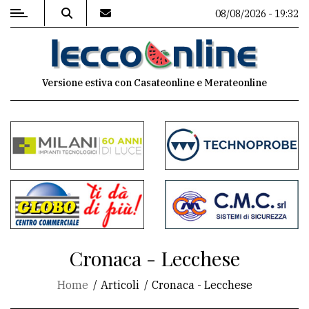
08/08/2026 - 19:32
MENU
Versione estiva con Casateonline e Merateonline
Editoriale
e
commenti
Contenuti
del
sito
Appuntamenti
Cronaca - Lecchese
Meteo
Home
Articoli
Cronaca - Lecchese