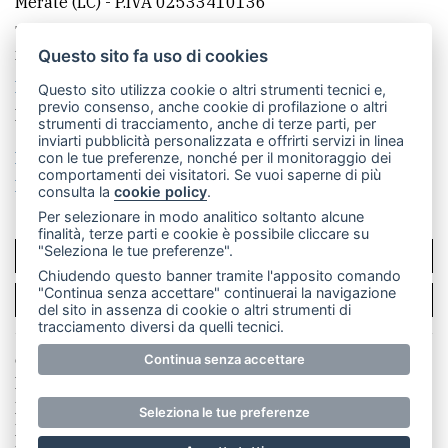
Merate (LC)
- P.IVA 02533410136
Telefono:
039 9902881
- Whatsapp: 351 3481257 - E-
mail: redazione@leccoonline.com
Questo sito fa uso di cookies
La redazione
MerateOnline
CasateOnline
RSS
Questo sito utilizza cookie o altri strumenti tecnici e,
previo consenso, anche cookie di profilazione o altri
Made by
VIP
strumenti di tracciamento, anche di terze parti, per
inviarti pubblicità personalizzata e offrirti servizi in linea
Privacy policy
Cookie policy
con le tue preferenze, nonché per il monitoraggio dei
comportamenti dei visitatori. Se vuoi saperne di più
Rivedi le tue scelte sui cookie
consulta la
cookie policy
.
Per selezionare in modo analitico soltanto alcune
finalità, terze parti e cookie è possibile cliccare su
"Seleziona le tue preferenze".
SCRIVICI
Chiudendo questo banner tramite l'apposito comando
"Continua senza accettare" continuerai la navigazione
PER LA TUA PUBBLICITÀ
del sito in assenza di cookie o altri strumenti di
tracciamento diversi da quelli tecnici.
© Copyright Merateonline S.r.l. - Tutti i diritti riservati.
Continua senza accettare
E' proibita la riproduzione e pubblicazione anche
parziale di testi, articoli e immagini senza la
Seleziona le tue preferenze
preventiva autorizzazione scritta dell'editore. RI Lecco