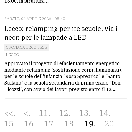
16.00, la struttura ...
SABATO, 04 APRILE 2026 - 08:40
Lecco: relamping per tre scuole, via i
neon per le lampade a LED
CRONACA LECCHESE
LECCO
Approvato il progetto di efficientamento energetico,
mediante relamping (sostituzione corpi illuminanti),
per le scuole dell'infanzia "Rosa Spreafico" e "Santo
Stefano" e la scuola secondaria di primo grado "Don
Ticozzi", con avvio dei lavori previsto entro il 12 ...
<<
<
11
12
13
14
15
16
17
18
19
20