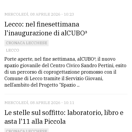
CONTATTI
La
MERCOLEDÌ, 08 APRILE 2026 - 10:23
Lecco: nel finesettimana
redazione
l'inaugurazione di alCUBO³
Scrivici
CRONACA LECCHESE
Per
LECCO
la
Porte aperte, nel fine settimana, alCUBO³, il nuovo
tua
spazio giovanile del Centro Civico Sandro Pertini, esito
pubblicità
di un percorso di coprogettazione promosso con il
Comune di Lecco tramite il Servizio Giovani,
nell’ambito del Progetto “Spazio ...
CERCA
MERCOLEDÌ, 08 APRILE 2026 - 10:11
Cerca
Le stelle sul soffitto: laboratorio, libro e
per
comune
asta l'11 alla Piccola
Ricerca
CRONACA LECCHESE