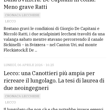
Meno grave Ratti
CRONACA LECCHESE
LECCO
Restano gravi le condizioni di Giorgio De Capitani e
Niccolò Ratti, i due scialpinisti lecchesi travolti da una
valanga sabato mentre stavano percorrendo il canale
Sickinelli – in Svizzera – nel Canton Uri, sul monte
Fleckistock.È De ...
LUNEDÌ, 06 APRILE 2026 - 16:25
Lecco: una Canottieri più ampia per
ricreare il lungolago. La tesi di laurea di
due neoingegneri
CRONACA LECCHESE
LECCO
Il lungolago che non c’è e che potrebbe invece esserci.