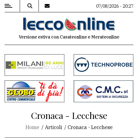
07/08/2026 - 20:27
MENU
Versione estiva con Casateonline e Merateonline
Editoriale
e
commenti
Contenuti
del
sito
Appuntamenti
Cronaca - Lecchese
Meteo
Home
Articoli
Cronaca - Lecchese