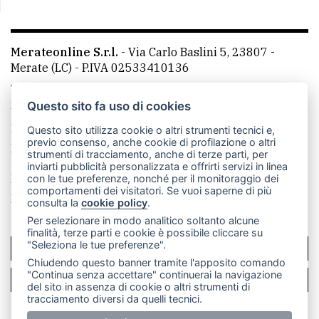
Merateonline S.r.l.
-
Via Carlo Baslini 5, 23807 -
Merate (LC)
- P.IVA 02533410136
Telefono:
039 9902881
- Whatsapp: 351 3481257 - E-
mail: redazione@leccoonline.com
Questo sito fa uso di cookies
La redazione
MerateOnline
CasateOnline
RSS
Questo sito utilizza cookie o altri strumenti tecnici e,
previo consenso, anche cookie di profilazione o altri
Made by
VIP
strumenti di tracciamento, anche di terze parti, per
inviarti pubblicità personalizzata e offrirti servizi in linea
Privacy policy
Cookie policy
con le tue preferenze, nonché per il monitoraggio dei
comportamenti dei visitatori. Se vuoi saperne di più
Rivedi le tue scelte sui cookie
consulta la
cookie policy
.
Per selezionare in modo analitico soltanto alcune
finalità, terze parti e cookie è possibile cliccare su
"Seleziona le tue preferenze".
SCRIVICI
Chiudendo questo banner tramite l'apposito comando
"Continua senza accettare" continuerai la navigazione
PER LA TUA PUBBLICITÀ
del sito in assenza di cookie o altri strumenti di
tracciamento diversi da quelli tecnici.