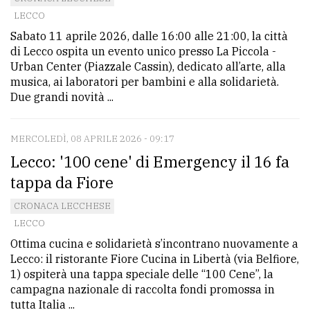
LECCO
avanzata
Sabato 11 aprile 2026, dalle 16:00 alle 21:00, la città
di Lecco ospita un evento unico presso La Piccola -
LE
Urban Center (Piazzale Cassin), dedicato all’arte, alla
ALTRE
musica, ai laboratori per bambini e alla solidarietà.
TESTATE
Due grandi novità ...
MERCOLEDÌ, 08 APRILE 2026 - 09:17
Lecco: '100 cene' di Emergency il 16 fa
tappa da Fiore
PRIVACY
CRONACA LECCHESE
LECCO
Privacy
Ottima cucina e solidarietà s’incontrano nuovamente a
policy
Lecco: il ristorante Fiore Cucina in Libertà (via Belfiore,
1) ospiterà una tappa speciale delle “100 Cene”, la
Cookie
campagna nazionale di raccolta fondi promossa in
policy
tutta Italia ...