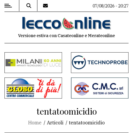
07/08/2026 - 20:27
MENU
Versione estiva con Casateonline e Merateonline
Editoriale
e
commenti
Contenuti
del
sito
Appuntamenti
tentatoomicidio
Meteo
Home
Articoli
tentatoomicidio