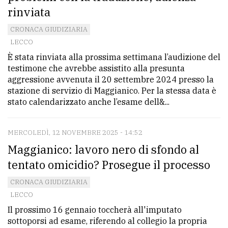
rinviata
avanzata
CRONACA GIUDIZIARIA
LECCO
LE
È stata rinviata alla prossima settimana l’audizione del
ALTRE
TESTATE
testimone che avrebbe assistito alla presunta
aggressione avvenuta il 20 settembre 2024 presso la
stazione di servizio di Maggianico. Per la stessa data è
stato calendarizzato anche l’esame dell&...
MERCOLEDÌ, 12 NOVEMBRE 2025 - 14:52
Maggianico: lavoro nero di sfondo al
PRIVACY
tentato omicidio? Prosegue il processo
Privacy
CRONACA GIUDIZIARIA
policy
LECCO
Cookie
Il prossimo 16 gennaio toccherà all'imputato
policy
sottoporsi ad esame, riferendo al collegio la propria