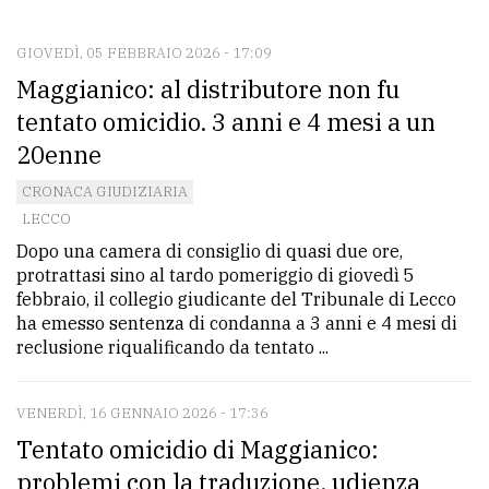
CONTATTI
La
GIOVEDÌ, 05 FEBBRAIO 2026 - 17:09
Maggianico: al distributore non fu
redazione
tentato omicidio. 3 anni e 4 mesi a un
Scrivici
20enne
Per
CRONACA GIUDIZIARIA
la
LECCO
tua
Dopo una camera di consiglio di quasi due ore,
pubblicità
protrattasi sino al tardo pomeriggio di giovedì 5
febbraio, il collegio giudicante del Tribunale di Lecco
ha emesso sentenza di condanna a 3 anni e 4 mesi di
CERCA
reclusione riqualificando da tentato ...
Cerca
per
VENERDÌ, 16 GENNAIO 2026 - 17:36
comune
Tentato omicidio di Maggianico:
problemi con la traduzione, udienza
Ricerca