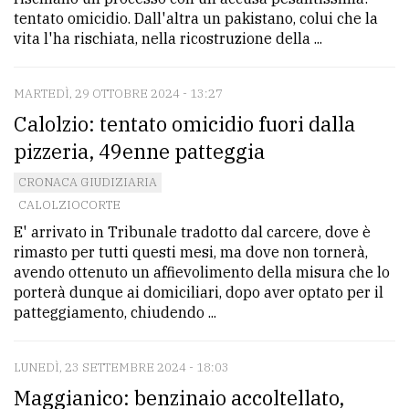
tentato omicidio. Dall'altra un pakistano, colui che la
vita l'ha rischiata, nella ricostruzione della ...
MARTEDÌ, 29 OTTOBRE 2024 - 13:27
Calolzio: tentato omicidio fuori dalla
pizzeria, 49enne patteggia
CRONACA GIUDIZIARIA
CALOLZIOCORTE
E' arrivato in Tribunale tradotto dal carcere, dove è
rimasto per tutti questi mesi, ma dove non tornerà,
avendo ottenuto un affievolimento della misura che lo
porterà dunque ai domiciliari, dopo aver optato per il
patteggiamento, chiudendo ...
LUNEDÌ, 23 SETTEMBRE 2024 - 18:03
Maggianico: benzinaio accoltellato,