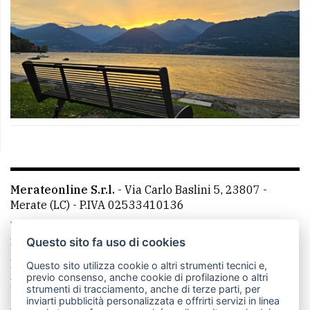
Merateonline S.r.l.
-
Via Carlo Baslini 5, 23807 -
Merate (LC)
- P.IVA 02533410136
Telefono:
039 9902881
- Whatsapp: 351 3481257 - E-
mail: redazione@leccoonline.com
Questo sito fa uso di cookies
La redazione
MerateOnline
CasateOnline
RSS
Questo sito utilizza cookie o altri strumenti tecnici e,
previo consenso, anche cookie di profilazione o altri
Made by
VIP
strumenti di tracciamento, anche di terze parti, per
inviarti pubblicità personalizzata e offrirti servizi in linea