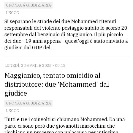
CRONACA GIUDIZIARIA
LECCO
Si separano le strade dei due Mohammed ritenuti
responsabili del violento pestaggio subito lo scorso 20
settembre dal benzinaio di Maggianico. Il più piccolo
dei due - 19 anni appena - quest'oggi è stato rinviato a
giudizio dal GUP del ...
LUNEDÌ, 28 APRILE 2025 - 08:12
Maggianico, tentato omicidio al
distributore: due 'Mohammed' dal
giudice
CRONACA GIUDIZIARIA
LECCO
Tutti e tre i coinvolti si chiamano Mohammed. Da una
parte ci sono però due giovanotti marocchini che
rischiano un processo con un'accusa pesantissima: