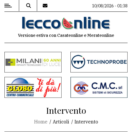
10/08/2026 - 01:38
MENU
Versione estiva con Casateonline e Merateonline
Editoriale
e
commenti
Contenuti
del
sito
Appuntamenti
Intervento
Meteo
Home
Articoli
Intervento