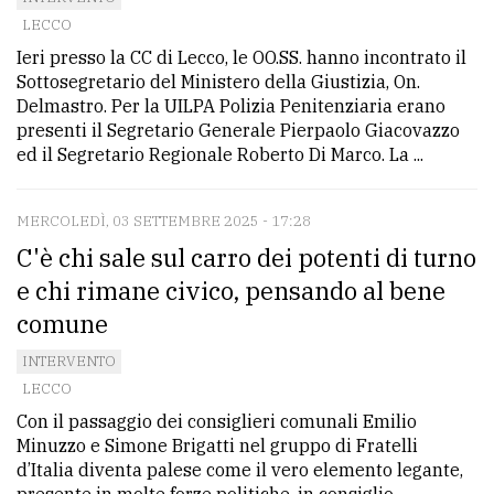
LECCO
avanzata
Ieri presso la CC di Lecco, le OO.SS. hanno incontrato il
Sottosegretario del Ministero della Giustizia, On.
LE
Delmastro. Per la UILPA Polizia Penitenziaria erano
ALTRE
presenti il Segretario Generale Pierpaolo Giacovazzo
TESTATE
ed il Segretario Regionale Roberto Di Marco. La ...
MERCOLEDÌ, 03 SETTEMBRE 2025 - 17:28
C'è chi sale sul carro dei potenti di turno
e chi rimane civico, pensando al bene
comune
PRIVACY
INTERVENTO
Privacy
LECCO
policy
Con il passaggio dei consiglieri comunali Emilio
Minuzzo e Simone Brigatti nel gruppo di Fratelli
Cookie
d’Italia diventa palese come il vero elemento legante,
policy
presente in molte forze politiche, in consiglio