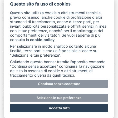
mail: redazione@leccoonline.com
Questo sito fa uso di cookies
La redazione
MerateOnline
CasateOnline
RSS
Questo sito utilizza cookie o altri strumenti tecnici e,
previo consenso, anche cookie di profilazione o altri
Made by
VIP
strumenti di tracciamento, anche di terze parti, per
inviarti pubblicità personalizzata e offrirti servizi in linea
Privacy policy
Cookie policy
con le tue preferenze, nonché per il monitoraggio dei
comportamenti dei visitatori. Se vuoi saperne di più
Rivedi le tue scelte sui cookie
consulta la
cookie policy
.
Per selezionare in modo analitico soltanto alcune
finalità, terze parti e cookie è possibile cliccare su
"Seleziona le tue preferenze".
SCRIVICI
Chiudendo questo banner tramite l'apposito comando
"Continua senza accettare" continuerai la navigazione
PER LA TUA PUBBLICITÀ
del sito in assenza di cookie o altri strumenti di
tracciamento diversi da quelli tecnici.
© Copyright Merateonline S.r.l. - Tutti i diritti riservati.
Continua senza accettare
E' proibita la riproduzione e pubblicazione anche
parziale di testi, articoli e immagini senza la
Seleziona le tue preferenze
preventiva autorizzazione scritta dell'editore. RI Lecco
numero Rea LC 291.277 - Capitale sociale 10.329,14 €
Accetta tutti