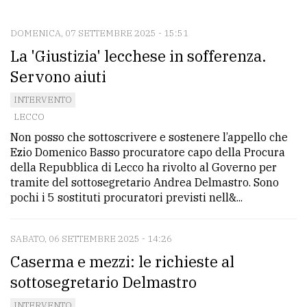
CONTATTI
La
DOMENICA, 07 SETTEMBRE 2025 - 15:51
La 'Giustizia' lecchese in sofferenza.
redazione
Servono aiuti
Scrivici
INTERVENTO
Per
LECCO
la
Non posso che sottoscrivere e sostenere l’appello che
tua
Ezio Domenico Basso procuratore capo della Procura
pubblicità
della Repubblica di Lecco ha rivolto al Governo per
tramite del sottosegretario Andrea Delmastro. Sono
pochi i 5 sostituti procuratori previsti nell&...
CERCA
SABATO, 06 SETTEMBRE 2025 - 14:26
Cerca
Caserma e mezzi: le richieste al
per
comune
sottosegretario Delmastro
Ricerca
INTERVENTO