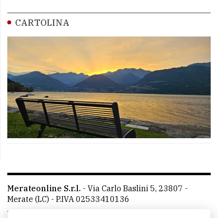
CARTOLINA
Merateonline S.r.l.
-
Via Carlo Baslini 5, 23807 -
Merate (LC)
- P.IVA 02533410136
Telefono:
039 9902881
- Whatsapp: 351 3481257 - E-