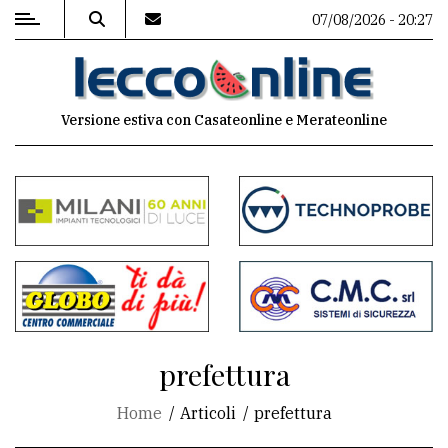
07/08/2026 - 20:27
MENU
Versione estiva con Casateonline e Merateonline
Editoriale
e
commenti
Contenuti
del
sito
Appuntamenti
prefettura
Meteo
Home
Articoli
prefettura