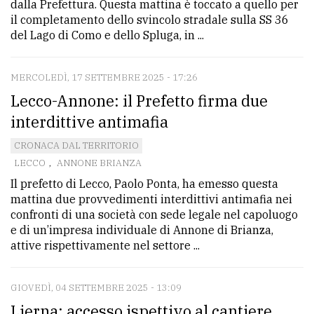
dalla Prefettura. Questa mattina è toccato a quello per
il completamento dello svincolo stradale sulla SS 36
del Lago di Como e dello Spluga, in ...
MERCOLEDÌ, 17 SETTEMBRE 2025 - 17:26
Lecco-Annone: il Prefetto firma due
interdittive antimafia
CRONACA DAL TERRITORIO
LECCO
,
ANNONE BRIANZA
Il prefetto di Lecco, Paolo Ponta, ha emesso questa
mattina due provvedimenti interdittivi antimafia nei
confronti di una società con sede legale nel capoluogo
e di un’impresa individuale di Annone di Brianza,
attive rispettivamente nel settore ...
GIOVEDÌ, 04 SETTEMBRE 2025 - 13:09
Lierna: accesso ispettivo al cantiere