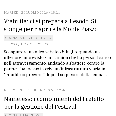
CONTATTI
La
MARTEDÌ, 28 LUGLIO 2026 - 18:21
Viabilità: ci si prepara all'esodo. Si
redazione
spinge per riaprire la Monte Piazzo
Scrivici
CRONACA DAL TERRITORIO
Per
LECCO
,
DORIO
,
COLICO
la
Scongiurare un altro sabato 25 luglio, quando un
tua
ulteriore imprevisto - un camion che ha perso il carico
pubblicità
nell'attraversamento, andando a sbattere contro la
parete - ha messo in crisi un'infrastruttura viaria in
"equilibrio precario" dopo il sequestro della canna ...
CERCA
MERCOLEDÌ, 03 GIUGNO 2026 - 12:46
Cerca
Nameless: i complimenti del Prefetto
per
comune
per la gestione del Festival
Ricerca
CRONACA LECCHESE