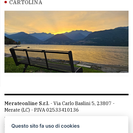
CARTOLINA
Merateonline S.r.l.
-
Via Carlo Baslini 5, 23807 -
Merate (LC)
- P.IVA 02533410136
Telefono:
039 9902881
- Whatsapp: 351 3481257 - E-
mail: redazione@leccoonline.com
Questo sito fa uso di cookies