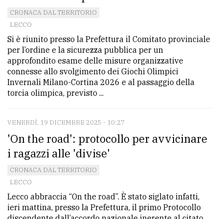
CRONACA DAL TERRITORIO
LECCO
Si è riunito presso la Prefettura il Comitato provinciale
per l’ordine e la sicurezza pubblica per un
approfondito esame delle misure organizzative
connesse allo svolgimento dei Giochi Olimpici
Invernali Milano-Cortina 2026 e al passaggio della
torcia olimpica, previsto ...
VENERDÌ, 19 DICEMBRE 2025 - 10:27
'On the road': protocollo per avvicinare
i ragazzi alle 'divise'
CRONACA DAL TERRITORIO
LECCO
Lecco abbraccia “On the road”. È stato siglato infatti,
ieri mattina, presso la Prefettura, il primo Protocollo
discendente dall’accordo nazionale inerente al citato