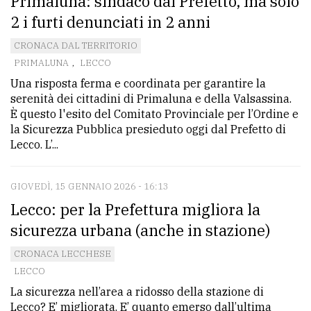
Primaluna: sindaco dal Prefetto, ma solo
2 i furti denunciati in 2 anni
CRONACA DAL TERRITORIO
PRIMALUNA
,
LECCO
Una risposta ferma e coordinata per garantire la
serenità dei cittadini di Primaluna e della Valsassina.
È questo l'esito del Comitato Provinciale per l’Ordine e
la Sicurezza Pubblica presieduto oggi dal Prefetto di
Lecco. L’...
GIOVEDÌ, 15 GENNAIO 2026 - 16:13
Lecco: per la Prefettura migliora la
sicurezza urbana (anche in stazione)
CRONACA LECCHESE
LECCO
La sicurezza nell’area a ridosso della stazione di
Lecco? E’ migliorata. E’ quanto emerso dall’ultima