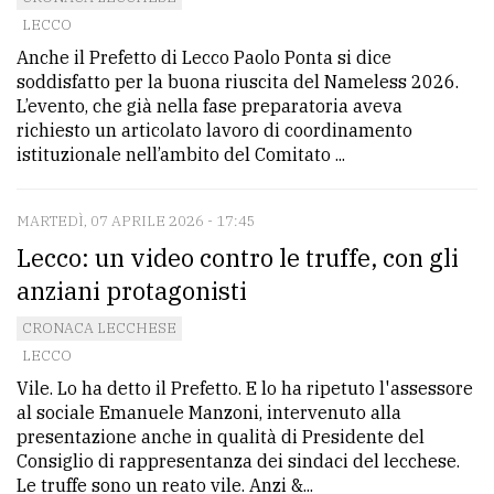
LECCO
avanzata
Anche il Prefetto di Lecco Paolo Ponta si dice
soddisfatto per la buona riuscita del Nameless 2026.
LE
L’evento, che già nella fase preparatoria aveva
ALTRE
richiesto un articolato lavoro di coordinamento
TESTATE
istituzionale nell’ambito del Comitato ...
MARTEDÌ, 07 APRILE 2026 - 17:45
Lecco: un video contro le truffe, con gli
anziani protagonisti
PRIVACY
CRONACA LECCHESE
LECCO
Privacy
Vile. Lo ha detto il Prefetto. E lo ha ripetuto l'assessore
policy
al sociale Emanuele Manzoni, intervenuto alla
presentazione anche in qualità di Presidente del
Cookie
Consiglio di rappresentanza dei sindaci del lecchese.
policy
Le truffe sono un reato vile. Anzi &...