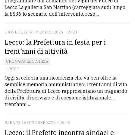
programmate dal Comando dei Vigili del Fuoco di
Lecco.La galleria San Martino (carreggiata sud) lungo
la SS36 lo scenario dell'intervento, reso ...
GIOVEDÌ, 06 NOVEMBRE 2025 - 15:21
Lecco: la Prefettura in festa per i
trent’anni di attività
CRONACA LECCHESE
LECCO
Oggi si celebra una ricorrenza che va ben oltre la
semplice memoria amministrativa: i trent’anni di vita
della Prefettura di Lecco rappresentano un traguardo
di civiltà, di servizio e di coesione istituzionale…
trent’anni ...
SABATO, 18 OTTOBRE 2025 - 08:46
Lecco: il Prefetto incontra sindaci e